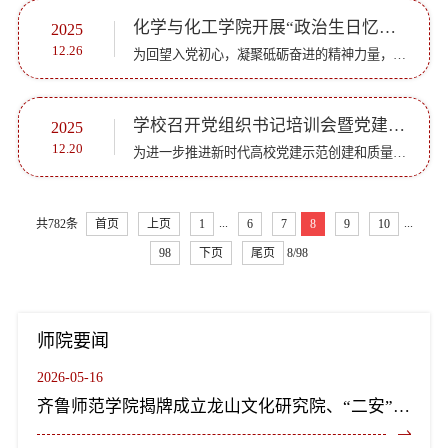
化学与化工学院开展“政治生日忆初心，砥砺奋进新征程”主题党日活动
2025
12.26
为回望入党初心，凝聚砥砺奋进的精神力量，12月25日下午，化学与化工学院在二号实验楼B310会议室开展“政治生日忆初心，砥砺奋进新征程”主题党日活动。学院党委书记巩磊、教师党支部书记、近三年新进教师党员、...
学校召开党组织书记培训会暨党建“双创”品牌建设示范研讨会
2025
12.20
为进一步推进新时代高校党建示范创建和质量创优工作，12月19日，学校在章丘校区第二学术报告厅召开党组织书记培训会暨党建“双创”品牌建设示范研讨会。学校党委委员、组织部部长宗美娟主持会议并讲话。研讨会上...
...
...
共782条
首页
上页
1
6
7
8
9
10
98
下页
尾页
8/98
师院要闻
2026-05-16
齐鲁师范学院揭牌成立龙山文化研究院、“二安”文化研究院