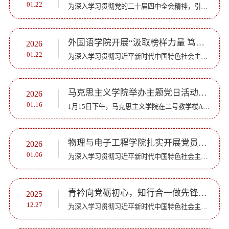
01.22
为深入学习贯彻党的二十届四中全会精神，引导全馆党员从“十四五”规划发展成就中感悟制度优势，准确把握“十五五”时期国家文化事业与高等教育发展的总体部署，自觉将全会精神融入图书馆服务育人、资源建设、知...
外国语学院开展“汲取榜样力量 笃行育人使命”主题党日活动
2026
01.22
为深入学习贯彻习近平新时代中国特色社会主义思想，发挥先进典型示范引领作用，锤炼师生党员党性修养，1月21日，外国语学院组织全体师生党员开展“汲取榜样力量 笃行育人使命”主题党日活动。活动以集中观看《榜...
马克思主义学院举办主题党日活动暨党员集体政治生日会
2026
01.16
1月15日下午，马克思主义学院在二号教学楼A210会议室举办“牢记政治生日，永葆初心本色”——“重温誓词，砥砺前行”主题党日活动暨党员集体政治生日会，旨在强化党员身份意识与责任担当，凝聚学院发展合力。马克...
物理与电子工程学院扎实开展党员先锋月系列活动
2026
01.06
为深入学习贯彻习近平新时代中国特色社会主义思想，扎实推进青年思想政治引领与全面发展工作，近期，物理与电子工程学院成功开展党员先锋月系列活动。党建引领明方向，先锋榜样树标杆学院紧扣青年党员成长规律与...
青衿向党砺初心，知行合一做先锋——物理与电子工程学院成功举办党员先锋论坛
2025
12.27
为深入学习贯彻习近平新时代中国特色社会主义思想，充分发挥党员先锋模范作用，引导入党积极分子以先进为标杆，坚定理想信念，锤炼过硬本领，物理与电子工程学院于12月26日举办党员先锋论坛。学院副院长刘萌、团...