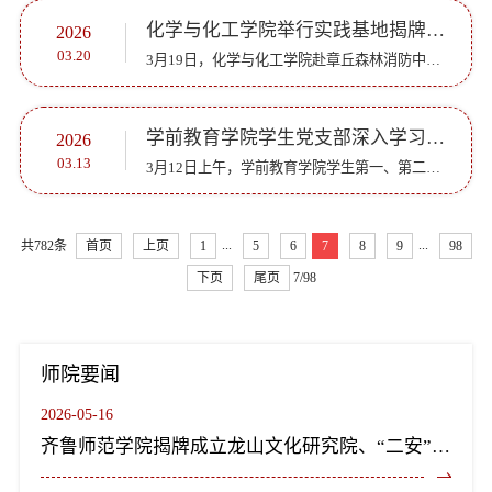
化学与化工学院举行实践基地揭牌仪式暨学雷锋主题党日活动
2026
03.20
3月19日，化学与化工学院赴章丘森林消防中队举行“大思政课”实践基地签约揭牌仪式，并开展“传承雷锋精神，筑牢消防安全”主题党日活动。化学与化工学院党委书记巩磊、党委副书记梅茹及各党支部书记、教师与学生...
学前教育学院学生党支部深入学习贯彻党的二十届四中全会精神
2026
03.13
3月12日上午，学前教育学院学生第一、第二党支部根据学校和学院党委对学习贯彻党的二十届四中全会精神的统一部署安排，组织全体党员召开专题会议，深入学习贯彻党的二十届四中全会精神，开展学习交流研讨，旨在引...
...
...
共782条
首页
上页
1
5
6
7
8
9
98
下页
尾页
7/98
师院要闻
2026-05-16
齐鲁师范学院揭牌成立龙山文化研究院、“二安”文化研究院