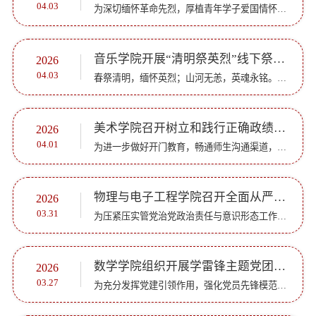
04.03
为深切缅怀革命先烈，厚植青年学子爱国情怀，强化党团组织凝聚力，4月2日，教师教育学院学生党支部组织师生党员、入党积极分子及团员代表前往章丘烈士陵园，开展“清明祭英烈，薪火永相传”扫墓活动，以实际行动...
音乐学院开展“清明祭英烈”线下祭扫活动
2026
04.03
春祭清明，缅怀英烈；山河无恙，英魂永铭。在庆祝中国共产党成立105周年、纪念红军长征胜利90周年的重要时刻，为认真贯彻落实退役军人事务部、中央网信办、共青团中央、全国少工委联合印发的《关于开展“追寻·202...
美术学院召开树立和践行正确政绩观学习教育学生代表座谈会
2026
04.01
为进一步做好开门教育，畅通师生沟通渠道，推动树立和践行正确政绩观学习教育走深走实，近期，美术学院先后组织召开2025级学生代表座谈会、自律委宿管部成员座谈会、自律委劳动卫生部成员座谈会，面对面听取学生...
物理与电子工程学院召开全面从严治党及意识形态工作专题会议
2026
03.31
为压紧压实管党治党政治责任与意识形态工作责任制，近日，物理与电子工程学院党委于会议室召开全面从严治党及意识形态工作专题会议，统筹研判相关领域风险隐患、明确工作方向、细化落实举措。学院全体领导班子成...
数学学院组织开展学雷锋主题党团日活动
2026
03.27
为充分发挥党建引领作用，强化党员先锋模范示范效应，以党建带团建凝聚青年力量，同时锤炼学子教学实践技能，3月26日，数学学院学生第一、第二党支部联合“一数光”志愿服务驿站，走进章丘区博雅公学幼儿园，开展...