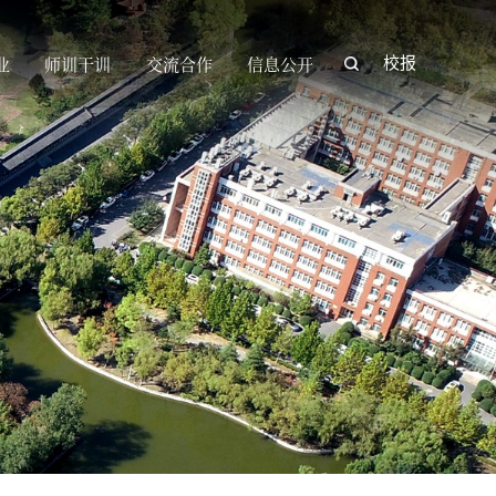
业
师训干训
交流合作
信息公开
校报