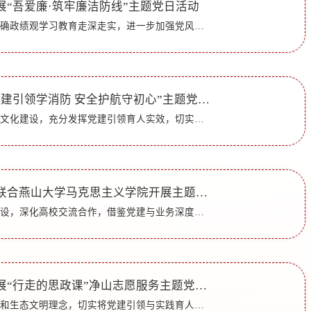
展“吾爱廉·筑牢廉洁防线”主题党日活动
为推进树立和践行正确政绩观学习教育走深走实，进一步加强党风廉政建设，厚植廉洁文化根基，引导党员干部严守纪律规矩、筑牢思想防线，5月20日，财务处党支部在会议室组织开展“吾爱廉·筑牢廉洁防线”主题党日活...
数学学院开展“党建引领学消防 安全护航守初心”主题党团日活动
为深入推进校园安全文化建设，充分发挥党建引领育人实效，切实提升青年学子消防安全意识与应急处置能力，5月16日上午，数学学院学生第一、第二党支部联合“一数光”志愿服务驿站，共同开展“党建引领学消防 安全...
马克思主义学院联合燕山大学马克思主义学院开展主题党日活动
为加强基层党支部建设，深化高校交流合作，借鉴党建与业务深度融合的先进经验，5月13日，马克思主义学院党委书记郭百灵、教师第一党支部纪检委员孙宝华、教师第二党支部书记张纪昌、学生党支部书记王雅文一行四人...
教师教育学院开展“行走的思政课”净山志愿服务主题党日活动
为深入践行绿色环保和生态文明理念，切实将党建引领与实践育人深度融合，以“行走的思政课”为载体增强学生社会责任感与生态环保意识，近日，在济南市、章丘区两级园林和林业绿化局的指导与协助下，教师教育学院...