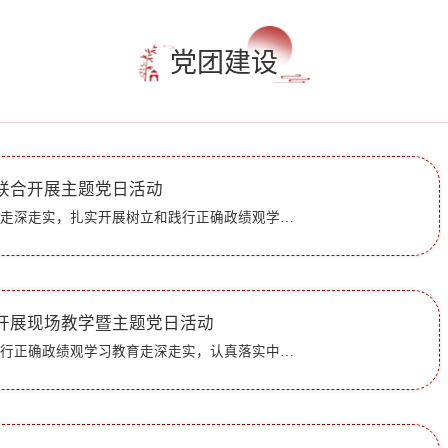
党团建设
联合开展主题党日活动
为深入推进党性教育走深走实，扎实开展树立和践行正确政绩观学习教育，引导师生党员锤炼过硬作风、强化责任担当，5月22日，地理与旅游学院教师党支部、学生党支部与学生工作处党支部赴山东原山艰苦创业纪念馆联合...
开展现场教学暨主题党日活动
为深入推进树立和践行正确政绩观学习教育走深走实，认真落实中共山东省委老干部局开展“丹心向党·桑榆生辉”主题党日活动部署，坚持党性教育常态化长效化，近日，离退休工作处、离退休干部党委组织全体离退休干...