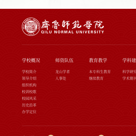
学校概况
师资队伍
教育教学
学科建
学校简介
龙山学者
本专科生教育
科学研
领导介绍
人事处
继续教育
学术期
组织机构
校训校歌
校园风采
历史沿革
办学定位