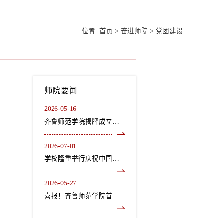
位置:
首页
>
奋进师院
>
党团建设
师院要闻
2026-05-16
齐鲁师范学院揭牌成立龙山文化研究院、“二安”文化研究院
2026-07-01
学校隆重举行庆祝中国共产党成立105周年“七一”表彰大会暨《长歌尽美》艺术党课
2026-05-27
喜报！齐鲁师范学院首个中外合作办学机构获教育部正式批复设立