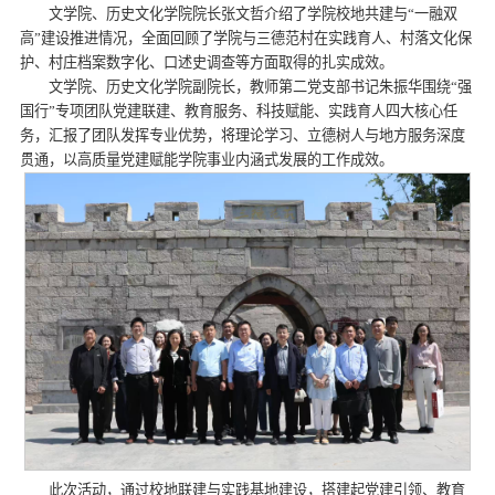
文学院、历史文化学院院长张文哲介绍了学院校地共建与“一融双
高”建设推进情况，全面回顾了学院与三德范村在实践育人、村落文化保
护、村庄档案数字化、口述史调查等方面取得的扎实成效。
文学院、历史文化学院副院长，教师第二党支部书记朱振华围绕“强
国行”专项团队党建联建、教育服务、科技赋能、实践育人四大核心任
务，汇报了团队发挥专业优势，将理论学习、立德树人与地方服务深度
贯通，以高质量党建赋能学院事业内涵式发展的工作成效。
此次活动，通过校地联建与实践基地建设，搭建起党建引领、教育