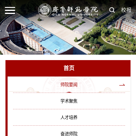
校报
首页
师院要闻
学术聚焦
人才培养
奋进师院