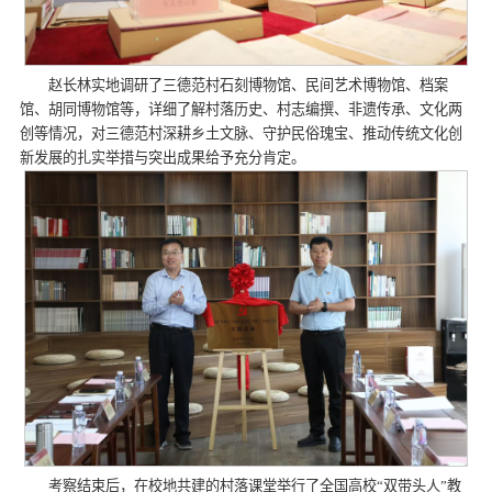
赵长林实地调研了三德范村石刻博物馆、民间艺术博物馆、档案
馆、胡同博物馆等，详细了解村落历史、村志编撰、非遗传承、文化两
创等情况，对三德范村深耕乡土文脉、守护民俗瑰宝、推动传统文化创
新发展的扎实举措与突出成果给予充分肯定。
考察结束后，在校地共建的村落课堂举行了全国高校“双带头人”教