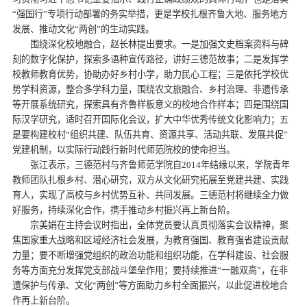
“强国行”专项行动部署的务实举措，更是学校扎根齐鲁大地、服务地方
发展、推动文化“两创”的生动实践。
围绕深化校地融合，赵长林提出要求。一是加强文史档案资料与碑
刻的数字化保护，探索多语种宣传路径，讲好三德范故事；二是发挥学
校教师教育优势，协助办好乡村小学，助力民心工程；三是依托学校优
势学科资源，整合多学科力量，围绕农文旅融合、乡村治理、非遗传承
等开展系统研究，探索具有齐鲁样板意义的校地合作样本；四是围绕国
际汉学研究，适时召开国际化会议，扩大中华优秀传统文化影响力；五
是要构建校村“组织共建、队伍共育、资源共享、活动共联、发展共促”
党建机制，以实际行动践行新时代师范院校的使命担当。
张江表示，三德范村与齐鲁师范学院自2014年结缘以来，学院青年
教师团队扎根乡村、潜心研究，双方从文化研究拓展至党建共建、实践
育人，实现了高校与乡村优势互补、共同发展。三德范村将继续全力做
好服务，持续深化合作，携手推动乡村振兴再上新台阶。
宗美娟在主持会议时指出，全体党员要认真贯彻落实会议精神，聚
焦国家重大战略和区域经济社会发展，为教育强国、教育强省建设贡献
力量；要不断增强党组织的政治功能和组织功能，在学科建设、社会服
务等方面充分发挥党支部战斗堡垒作用；要持续推进“一融双高”，在非
遗保护与传承、文化“两创”等方面助力乡村全面振兴，以此促进校地合
作再上新台阶。