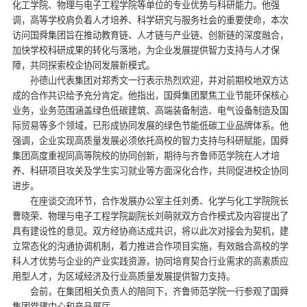
化工学院、物理与电子工程学院等单位的专业优势与科研能力。他强
调，高等学校肩负着人才培养、科学研究与服务社会的重要使命，本次
访问国舜集团旨在推动教育链、人才链与产业链、创新链的深度融合，
加快学校科研成果的转化与落地，为企业发展提供智力支持与人才保
障，共同探索校企协同发展新模式。
孙德山代表集团对郑秀文一行表示热烈欢迎，并对前期校地双方达
成的合作共识给予充分肯定。他指出，国舜集团聚焦工业节能环保核心
业务，业务范围涵盖绿色低碳建筑、高端装备制造、电气设备制造及国
际贸易等多个领域，已形成协同发展的绿色节能低碳工业品牌体系。他
强调，企业实现高质量发展必须依托高校的智力支持与科研赋能，国舜
集团高度重视同高等院校的协同创新，期待与齐鲁师范学院在人才培
养、科研项目攻关及学生实习就业等方面深化合作，共同促进校企协同
进步。
在座谈交流环节，合作发展办公室主任刘勇、化学与化工学院院长
曹晓荣、物理与电子工程学院副院长刘萌就双方合作模式及内容提出了
具有建设性的意见。双方经协商达成共识，将以此次对接会为契机，建
立常态化的沟通协调机制，着力推进合作项目实施，有效融合高校的学
科人才优势与企业的产业实践资源，协同培育契合行业需求的高素质应
用型人才，为区域经济及行业高质量发展提供智力支持。
会前，在集团相关负责人的陪同下，齐鲁师范学院一行参观了国舜
集团党建中心和产品展厅。