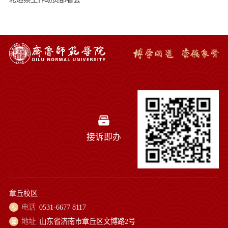
接诉即办
章丘校区
电话
0531-6677 8117
地址
山东省济南市章丘区文博路2号