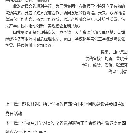
此次对接会的顺利举行，为国舜集团与齐鲁师范学院建立了有效的
沟通渠道，开启了双方深度合作、协同发展的新阶段。未来，双方将继
续深化合作内容，拓宽合作领域，通过产教融合提升人才培养质量，借
助产学研协同驱动创新，实现校企互利共赢。
国舜集团副总经理陈向波、卢圣涛，人力资源部部长邢丽慧，国舜
绿建科技有限公司副总经理张军、高山，学校化学与化工学院副院长张
旭雪、腾俊峰博士参加会议。
摄影：国舜集团
供稿审核：刘勇、曹晓荣
审稿、编辑：侯伟、张淑芬
终审：孙磊
上一篇：赵长林调研指导学校教育部“强国行”团队建设并参加主题
党日活动
下一篇：学校召开学习贯彻全省巡视巡察工作会议精神暨党委第四
轮巡察工作动员部署会