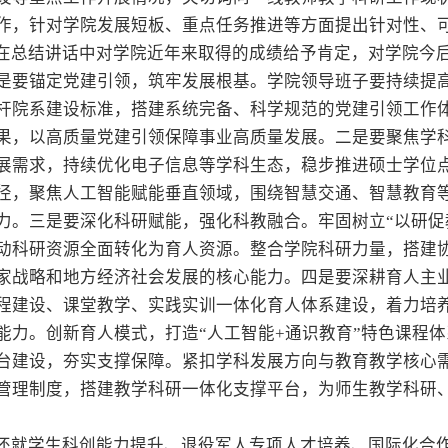
作，针对学院发展短板、重点任务推进等方面提出针对性、
在总结讲话中对学院近年来取得的成绩给予肯定，对学院今
是要锚定党建引领，筑牢发展根基。学院领导班子要持续提
杆院系建设标准，搭建系统完备、科学规范的党建引领工作
果，以高质量党建引领保障事业高质量发展。二是要聚焦学
展需求，持续优化电子信息等学科生态，稳步推进硕士学位
径，聚焦人工智能赋能垂直领域，围绕智慧交通、智慧教育
力。三是要深化科研赋能，强化科教融合。牢固树立“以研促
动科研资源全面转化为育人资源。整合学院科研力量，搭建
家战略和地方经济社会发展的核心能力。四是要深耕育人主
程建设、课堂教学、实践实训一体化育人体系建设，着力培
能力。创新育人模式，打造“人工智能+通识教育”特色课程
台建设，夯实支撑保障。紧扣学科发展方向与教育教学核心
管理制度，搭建教学科研一体化支撑平台，为师生教学科研
还就学生科创能力提升、退役军人专项人才培养、国际化合