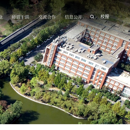
业
师训干训
交流合作
信息公开
校报