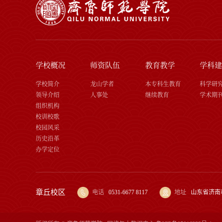
学校概况
师资队伍
教育教学
学科建
学校简介
龙山学者
本专科生教育
科学研
领导介绍
人事处
继续教育
学术期
组织机构
校训校歌
校园风采
历史沿革
办学定位
章丘校区
电话
0531-6677 8117
地址
山东省济南