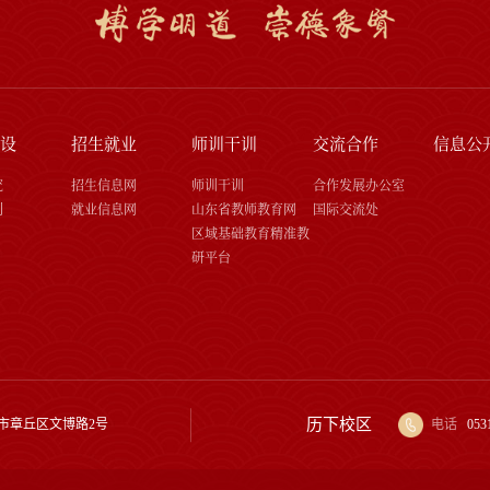
设
招生就业
师训干训
交流合作
信息公
究
招生信息网
师训干训
合作发展办公室
刊
就业信息网
山东省教师教育网
国际交流处
区域基础教育精准教
研平台
历下校区
市章丘区文博路2号
电话
053