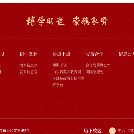
设
招生就业
师训干训
交流合作
信息公
究
招生信息网
师训干训
合作发展办公室
刊
就业信息网
山东省教师教育网
国际交流处
区域基础教育精准教
研平台
历下校区
市章丘区文博路2号
电话
053