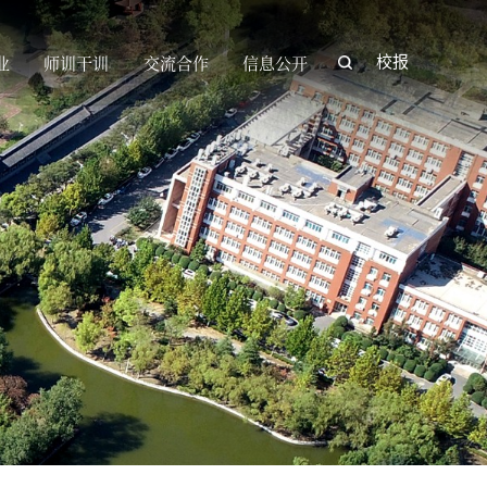
业
师训干训
交流合作
信息公开
校报