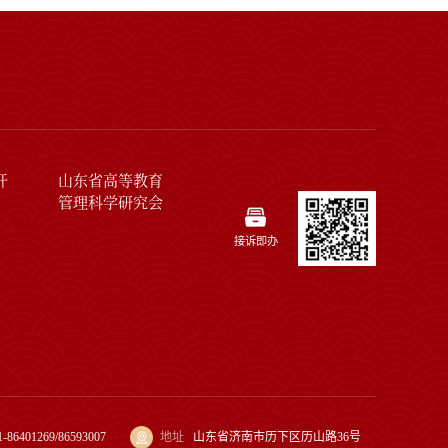
开
山东省高等教育
管理科学研究会
接诉即办
1-86401269/86593007
地址
山东省济南市历下区历山路36号