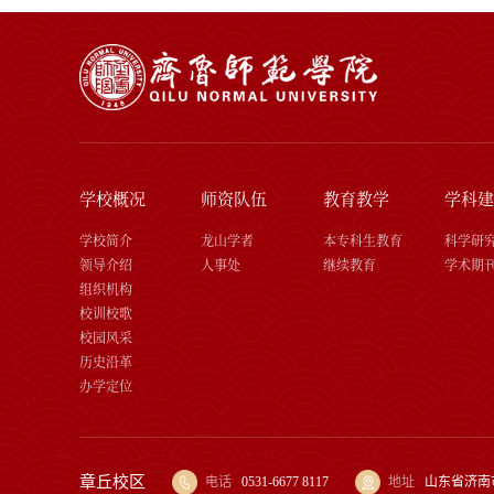
学校概况
师资队伍
教育教学
学科建
学校简介
龙山学者
本专科生教育
科学研
领导介绍
人事处
继续教育
学术期
组织机构
校训校歌
校园风采
历史沿革
办学定位
章丘校区
电话
0531-6677 8117
地址
山东省济南