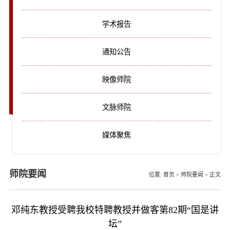
学术报告
通知公告
映像师院
文脉师院
媒体聚焦
师院要闻
位置:
首页
>
师院要闻
>
正文
邓纯东教授受聘我校特聘教授并做客第82期“国是讲
坛”