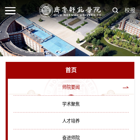
校报
首页
师院要闻
学术聚焦
人才培养
奋进师院