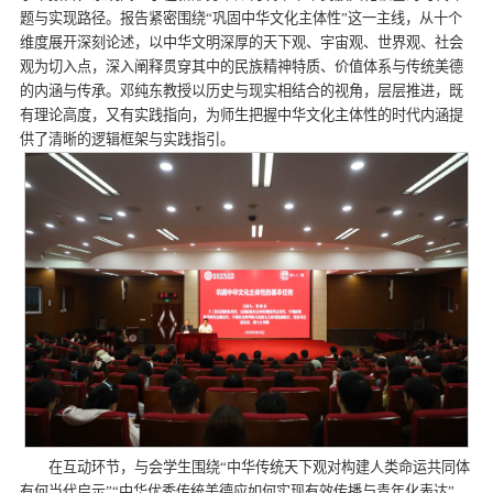
题与实现路径。报告紧密围绕“巩固中华文化主体性”这一主线，从十个
维度展开深刻论述，以中华文明深厚的天下观、宇宙观、世界观、社会
观为切入点，深入阐释贯穿其中的民族精神特质、价值体系与传统美德
的内涵与传承。邓纯东教授以历史与现实相结合的视角，层层推进，既
有理论高度，又有实践指向，为师生把握中华文化主体性的时代内涵提
供了清晰的逻辑框架与实践指引。
在互动环节，与会学生围绕“中华传统天下观对构建人类命运共同体
有何当代启示”“中华优秀传统美德应如何实现有效传播与青年化表达”