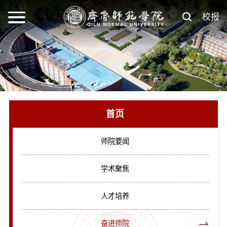
校报
首页
师院要闻
学术聚焦
人才培养
奋进师院