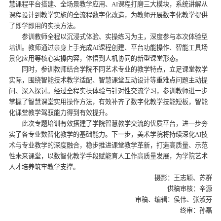
慧课程平台搭建、全场景教学应用、AI课程打磨三大模块，系统讲解从
课程设计到教学实施的全流程数字化改造，为教师开展数字化教学提供
了即学即用的实操方法。
参训教师全程以沉浸式体验、实操练习为主，深度参与本次体验型
培训。教师通过亲身上手完成AI课程创建、平台功能操作、智能工具场
景化应用等核心实操内容，体悟到人机协同的新型课堂形态。
同时，参训教师结合学院不同艺术专业的教学特点，立足课堂教学
实际，围绕智能技术教学适配、智慧课堂互动设计等重难点问题主动提
问、深入探讨。经过全程实操体验与针对性交流学习，参训教师进一步
掌握了智慧课堂实用操作方法，有效补齐了数字化教学技能短板，智能
化课堂教学驾驭能力得到有效提升。
此次专题培训有效搭建了学院智慧教学交流的优质平台，进一步夯
实了各专业数智化教学的基础能力。下一步，美术学院将持续深化AI技
术与专业教学的深度融合，稳步推进课堂教学革新，打造高质量、示范
性未来课堂，以数智化教学手段赋能育人工作高质量发展，为学院艺术
人才培养筑牢教学支撑。
摄影：王志颖、苏群
供稿审核：辛源
审稿、编辑：侯伟、张淑芬
终审：孙磊