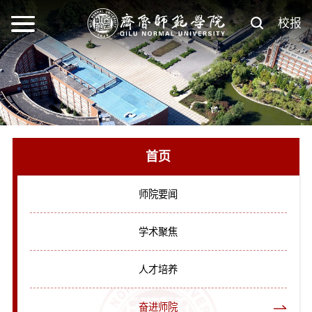
校报
首页
师院要闻
学术聚焦
人才培养
奋进师院