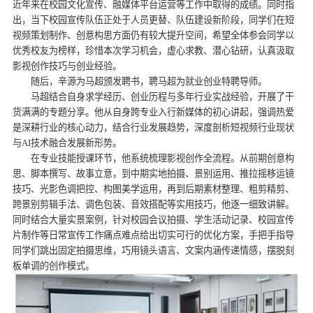
近年来在校园文化宣传、融媒体平台运营等工作中取得的成绩。同时指
出，当下校园宣传队伍正处于人员更替、队伍建设新阶段，同学们在短
视频策划制作、创意构思方面仍有较大提升空间，希望全体参会同学以
优秀校友为榜样，珍惜本次学习机会，虚心求教、潜心钻研，认真汲取
影视创作技巧与创业经验。
随后，辛源为马超颁发聘书，聘马超为就业创业特聘导师。
马超结合自身求学经历、创业历程与多年行业实战经验，开展了干
货满满的专题分享。他从自身跨专业入行新媒体的初心讲起，强调热爱
是深耕行业的核心动力，结合行业发展趋势，深度剖析短视频行业现状
与AI技术融合发展新形势。
在专业技能授课环节，他系统梳理影视创作全流程。从前期创意构
思、脚本撰写、故事立意，到中期实地拍摄、景别运用、推拉摇移运镜
技巧、光影色调把控、构图美学运用，再到后期素材整理、粗剪精剪、
跨景别剪辑手法、调色包装、音效搭配等实用技巧，他逐一细致讲解。
同时结合大量实景案例，针对校园会议拍摄、学生活动记录、校园宣传
片制作等日常宣传工作痛点难点给出切实可行的优化方案，手把手指导
同学们跳出固定拍摄思维，巧用镜头语言、文案内涵传递情感，摆脱刻
板单调的创作模式。