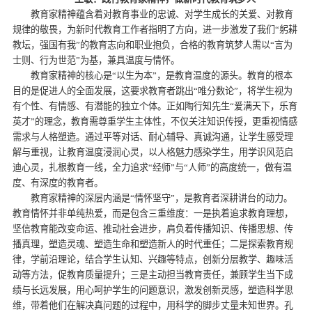
教育家精神蕴含着对教育事业的忠诚、对学生成长的关爱、对教育
规律的敬畏，为新时代教育工作者指明了方向，进一步激发了我们“躬耕
教坛，强国有我”的教育志向和职业抱负，合格的教育筑梦人需以“言为
士则、行为世范”为基，兼具温度与情怀。
教育家精神的核心是“以生为本”，是教育温度的源头。教育的根本
目的是促进人的全面发展，这要求教育者跳出“唯分数论”，将学生视为
有个性、有情感、有潜能的独立个体。正如陶行知先生“爱满天下，乐育
英才”的理念，教育需尊重学生主体性，不仅关注知识传授，更重视情感
需求与人格塑造。通过平等对话、耐心辅导、真诚沟通，让学生感受理
解与重视，让教育温度浸润心灵，以人格魅力感染学生，用学识风范启
迪心灵，扎根教育一线，全力追求“经师”与“人师”的高度统一，做有温
度、有深度的教育者。
教育家精神的深层内涵是“情怀坚守”，是教育者深耕讲台的动力。
教育情怀并非单纯热爱，而是包含三重维度：一是执着追求教育理想，
坚信教育能改变命运、推动社会进步，肩负着传播知识、传播思想、传
播真理，塑造灵魂、塑造生命和塑造新人的时代重任；二是探索教育规
律，学前沿理论，结合学生认知、兴趣等特点，创新分层教学、趣味活
动等方法，促教育质量提升；三是主动担当教育责任，兼顾学生当下成
绩与长远发展，用心呵护学生的问题意识，激发创新灵感，塑造科学思
维，带着他们在解决真问题的过程中，用科学的脚步丈量未知世界。孔