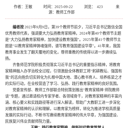
作者：王敏
时间：2025-09-22
浏览：
423
来
源：教师工作部
编者按
2023年9月9日，第39个教师节前夕，习近平总书记致信全国
优秀教师代表，强调要大力弘扬教育家精神。2024年第40个教师节主题
是“大力弘扬教育家精神，加快建设教育强国”。2025年第41个教师节主
题是“以教育家精神铸魂强师，谱写教育强国建设华章”。41年来，我国
教育事业发生了翻天覆地的变化，尊师重教的传统得以进一步赓续弘
扬。
齐鲁师范学院积极贯彻落实习近平总书记的重要指示精神，将教育
家精神融入办学治校全过程，引领激励全体教职工将“躬耕教坛、强国有
我”的志向抱负切实转化为扎根中国大地、潜心教书育人、培养栋梁之才
的实际行动，在全校营造了学习、弘扬、践行教育家精神的良好氛围。
党委宣传部、教师工作部联合特别策划推出“教育家精神·师院教师
谈”专题，通过邀请校内专家学者、各领域骨干，对教育家精神的丰富内
涵、核心要义和实践路径等进行深入解读，帮助广大教职工进一步深化
对教育家精神的认识和理解，以教育家为榜样，转化为推进学校高质量
发展的实际行动，不断书写赓续教育家精神的伟大华章，为强国建设、
民族复兴伟业贡献师院力量。
王敏：践行教育家精神，做新时代教育筑梦人