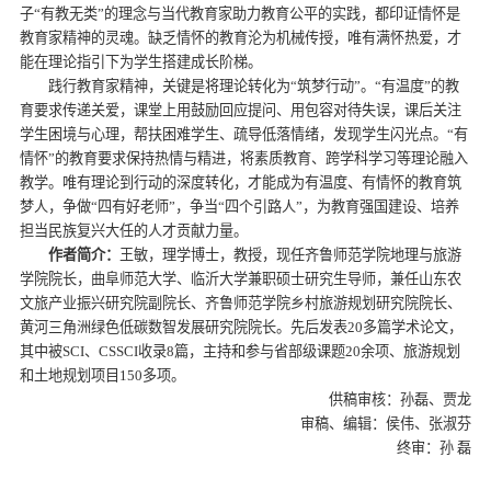
子“有教无类”的理念与当代教育家助力教育公平的实践，都印证情怀是
教育家精神的灵魂。缺乏情怀的教育沦为机械传授，唯有满怀热爱，才
能在理论指引下为学生搭建成长阶梯。
践行教育家精神，关键是将理论转化为“筑梦行动”。“有温度”的教
育要求传递关爱，课堂上用鼓励回应提问、用包容对待失误，课后关注
学生困境与心理，帮扶困难学生、疏导低落情绪，发现学生闪光点。“有
情怀”的教育要求保持热情与精进，将素质教育、跨学科学习等理论融入
教学。唯有理论到行动的深度转化，才能成为有温度、有情怀的教育筑
梦人，争做“四有好老师”，争当“四个引路人”，为教育强国建设、培养
担当民族复兴大任的人才贡献力量。
作者简介：
王敏，理学博士，教授，现任齐鲁师范学院地理与旅游
学院院长，曲阜师范大学、临沂大学兼职硕士研究生导师，兼任山东农
文旅产业振兴研究院副院长、齐鲁师范学院乡村旅游规划研究院院长、
黄河三角洲绿色低碳数智发展研究院院长。先后发表20多篇学术论文，
其中被SCI、CSSCI收录8篇，主持和参与省部级课题20余项、旅游规划
和土地规划项目150多项。
供稿审核：孙磊、贾龙
审稿、编辑：侯伟、张淑芬
终审：孙 磊