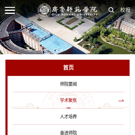
校报
首页
师院要闻
学术聚焦
人才培养
奋进师院