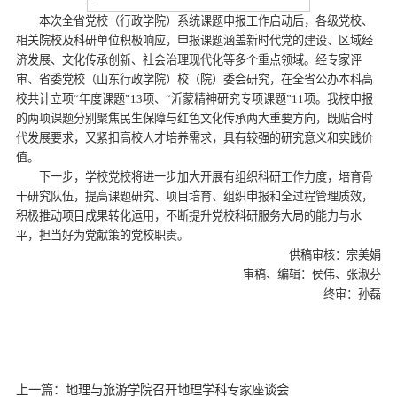
本次全省党校（行政学院）系统课题申报工作启动后，各级党校、
相关院校及科研单位积极响应，申报课题涵盖新时代党的建设、区域经
济发展、文化传承创新、社会治理现代化等多个重点领域。经专家评
审、省委党校（山东行政学院）校（院）委会研究，在全省公办本科高
校共计立项“年度课题”13项、“沂蒙精神研究专项课题”11项。我校申报
的两项课题分别聚焦民生保障与红色文化传承两大重要方向，既贴合时
代发展要求，又紧扣高校人才培养需求，具有较强的研究意义和实践价
值。
下一步，学校党校将进一步加大开展有组织科研工作力度，培育骨
干研究队伍，提高课题研究、项目培育、组织申报和全过程管理质效，
积极推动项目成果转化运用，不断提升党校科研服务大局的能力与水
平，担当好为党献策的党校职责。
供稿审核：宗美娟
审稿、编辑：侯伟、张淑芬
终审：孙磊
上一篇：地理与旅游学院召开地理学科专家座谈会