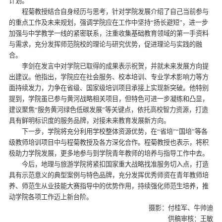
计划。
程菊教授结合自身经历与思考，针对学院发展介绍了自己当前参与
的重点工作及未来规划，强调学院应在工作中坚持“扬长避短”，进一步
加强与中学教学一线的紧密联系，注重收集基础教育领域的第一手资料
与需求，充分发挥师范院校的理论与研究优势，促进理论与实践的融
合。
李剑在发言中对学院已取得的成果表示祝贺，并就未来发展方向提
出建议。他指出，学院应在社会服务、校本培训、专业学术影响力等方
面持续发力，力争在省级、国家级培训项目承接上实现新突破。他特别
提到，学院虽已参与黄河战略相关项目，但特色可进一步凝练和凸显，
建议聚焦“服务黄河绿色低碳发展”等关键点，依托高校智力资源，打造
具有鲜明标识度的服务品牌，对接未来教育发展新方向。
下一步，学院将充分利用学校整体资源优势，在“省培”“国培”等各
级教师培训项目中与程菊教授及各方深化合作。程菊教授也表示，将积
极助力学院发展，更多地参与到学院青年教师的培养与指导工作中去。
今后，地理与旅游学院将紧扣国家重大战略找准服务切入点，打造
具有示范意义的典型案例与特色品牌，充分发挥优秀师资在青年教师培
养、师范生从业技能大赛指导中的优势作用，持续强化师范生培养，推
动学院各项工作迈上新台阶。
摄影：付桂军、牛帅迪
供稿审核：王敏