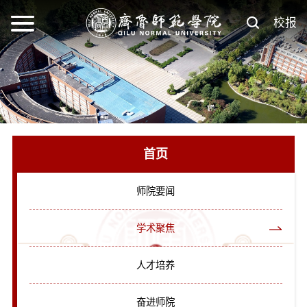
校报
首页
师院要闻
学术聚焦
人才培养
奋进师院