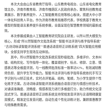
本次大会由山东省教育厅指导，山东教育电视台、山东省电化教育
馆主办，济南市教育局、济南市槐荫区人民政府承办，聚焦科创教育成
果展示、数字素养提升、人工智能教育应用等核心板块，搭建大中小学
一体化科创育人平台。作为济南市教育局推荐代表，学校携基于教育大
模型的智能语言素养提升系统参展，全面呈现在智慧教育领域的最新成
效。
本次参展成果由人工智能教育研究院自主研发，以所以然大模型为
核心，形成“所以然智能作文批改系统”“智能书法评测与练字指导系统”
“古诗词咏读智能评测系统”“普通话语音矫正训练系统”四大智能应用模
块，全部支持学生现场互动体验。
其中，所以然智能作文批改系统实现秒级批改、多维评价、文本纠
错、结构优化、写作指导一体化，覆盖错别字、标点、修辞、立意、情
感表达等全维度评测，与一线教师批改标准一致率达92%，有效减轻教
师负担、提升学生写作能力。智能书法评测与练字指导系统依托手写汉
字识别与AI矫正技术，实时点评笔画、结构、笔顺，为小学生提供个性
化练字方案。古诗词咏读智能评测系统融合语音识别与情感分析技术，
对诵读准确度、流畅度、情感表现力进行多维度打分，助力传统文化浸
润式学习。普通话语音矫正训练系统支持常规发音评测与言语障碍康复
双模式，精准定位发音问题，自动生成个性化训练计划，兼顾普惠教学
与特殊教育需求。