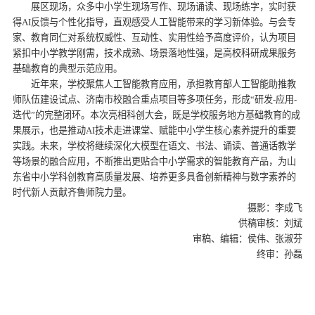
展区现场，众多中小学生现场写作、现场诵读、现场练字，实时获
得AI反馈与个性化指导，直观感受人工智能带来的学习新体验。与会专
家、教育同仁对系统权威性、互动性、实用性给予高度评价，认为项目
紧扣中小学教学刚需，技术成熟、场景落地性强，是高校科研成果服务
基础教育的典型示范应用。
近年来，学校聚焦人工智能教育应用，承担教育部人工智能助推教
师队伍建设试点、济南市校融合重点项目等多项任务，形成“研发-应用-
迭代”的完整闭环。本次亮相科创大会，既是学校服务地方基础教育的成
果展示，也是推动AI技术走进课堂、赋能中小学生核心素养提升的重要
实践。未来，学校将继续深化大模型在语文、书法、诵读、普通话教学
等场景的融合应用，不断推出更贴合中小学需求的智能教育产品，为山
东省中小学科创教育高质量发展、培养更多具备创新精神与数字素养的
时代新人贡献齐鲁师院力量。
摄影：李成飞
供稿审核：刘斌
审稿、编辑：侯伟、张淑芬
终审：孙磊