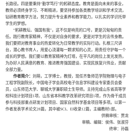
长路径。四是要秉持“勤学笃行”的躬耕态度。教育是面向未来的事业，
教师必须终身学习、不断精进，要坚持参加各类教学培训和学术交流，
钻研教育教学方法，努力提升专业素养和教学能力，以扎实的学识托举
学生的梦想。
“躬耕教坛、强国有我”，这不仅是响亮的口号，更是沉甸甸的责
任。践行教育家精神，不仅是对自身的要求，更是对学生的言传身教。
我们要把对教育事业的热爱转化为日常教学的实际行动。扎根三尺讲
台，潜心教书育人，用爱心浇灌每一颗求知的心灵，用责任守护每一个
成长的梦想。我们要以教育家精神为灯塔，在平凡的岗位上发光发热，
为办好人民满意的教育、推进教育强国建设、实现民族复兴伟业，贡献
全部力量。
作者简介：
刘萌，工学博士，教授，现任齐鲁师范学院物理与电子
工程学院副院长，中国电子学会高校电子信息学科建设专家委员会委
员，山东师范大学、聊城大学兼职硕士生导师。主持完成山东省高等学
校科技计划项目1项、山东省本科教学改革研究项目1项，作为骨干成员
参与科技部重点研发计划项目、国家自然科学基金项目等多项。以第一
作者发表学术论文28篇，其中被SCI、EI收录12篇，主编教材1部。
供稿审核：贾龙
审稿、编辑：侯伟、张淑芬
终审：孙磊