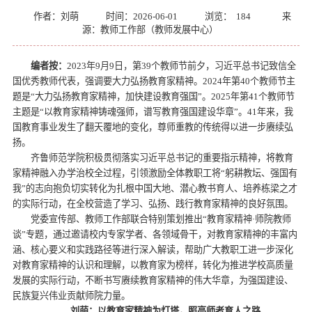
作者：刘萌
时间：2026-06-01
浏览：
184
来
源：教师工作部（教师发展中心）
编者按：
2023年9月9日，第39个教师节前夕，习近平总书记致信全
国优秀教师代表，强调要大力弘扬教育家精神。2024年第40个教师节主
题是“大力弘扬教育家精神，加快建设教育强国”。2025年第41个教师节
主题是“以教育家精神铸魂强师，谱写教育强国建设华章”。41年来，我
国教育事业发生了翻天覆地的变化，尊师重教的传统得以进一步赓续弘
扬。
齐鲁师范学院积极贯彻落实习近平总书记的重要指示精神，将教育
家精神融入办学治校全过程，引领激励全体教职工将“躬耕教坛、强国有
我”的志向抱负切实转化为扎根中国大地、潜心教书育人、培养栋梁之才
的实际行动，在全校营造了学习、弘扬、践行教育家精神的良好氛围。
党委宣传部、教师工作部联合特别策划推出“教育家精神·师院教师
谈”专题，通过邀请校内专家学者、各领域骨干，对教育家精神的丰富内
涵、核心要义和实践路径等进行深入解读，帮助广大教职工进一步深化
对教育家精神的认识和理解，以教育家为榜样，转化为推进学校高质量
发展的实际行动，不断书写赓续教育家精神的伟大华章，为强国建设、
民族复兴伟业贡献师院力量。
刘萌：以教育家精神为灯塔，照亮师者育人之路