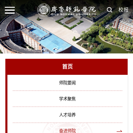
校报
首页
师院要闻
学术聚焦
人才培养
奋进师院