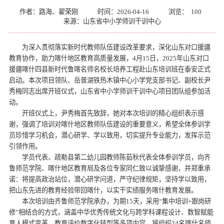
作者：路海、翟荣刚
时间：2026-04-16
浏览：
100
来源：山东省中小学师训干训中心
为深入贯彻落实新时代教师队伍建设改革要求，深化山东对口援疆
教育协作，助力喀什地区教育高质量发展，4月15日，2025年山东对口
援疆喀什四县新时代鲁喀名师名校长培养工程赴山东培训班在泰安正式
启动。本次项目领队、岳普湖铁热木镇中心小学党支部书记、副校长尹
秀梅同志出席开班仪式，山东省中小学师训干训中心项目团队组参加活
动。
开班仪式上，尹秀梅首先致辞，她对本次培训的精心组织表示感
谢，强调了培训对喀什地区教师队伍建设的重要意义，希望全体参训学
员珍惜学习机会，潜心研学、学以致用，切实提升专业能力，发挥示范
引领作用。
学员代表、疏勒县第二幼儿园教师陈茹秋代表全体参训学员，向齐
鲁师范学院、喀什地区教育局及各位专家同仁致以诚挚感谢，并郑重承
诺：将提高政治站位，潜心研学问道，严守纪律规矩，坚持学以致用，
把山东先进的教育经验带回喀什，以实干实绩服务喀什教育发展。
本次培训由齐鲁师范学院承办，为期15天，采用“集中培训+跟岗研
修”相结合的方式，涵盖中华优秀传统文化与跨学科课程设计、数智赋能
育人模式变革、教育评价数字化转型等多项内容，将组织24名喀什名师