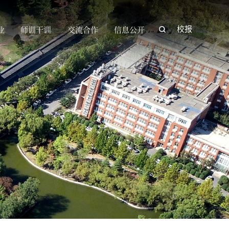
业
师训干训
交流合作
信息公开
校报