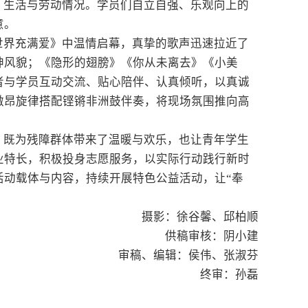
、生活与劳动情况。学员们自立自强、乐观向上的
意。
世界充满爱》中温情启幕，真挚的歌声迅速拉近了
神风貌；《隐形的翅膀》《你从未离去》《小美
者与学员互动交流、贴心陪伴、认真倾听，以真诚
激昂旋律搭配铿锵非洲鼓伴奏，将现场氛围推向高
，既为残障群体带来了温暖与欢乐，也让青年学生
业特长，积极投身志愿服务，以实际行动践行新时
活动载体与内容，持续开展特色公益活动，让“奉
摄影：徐谷馨、邱柏顺
供稿审核：阴小建
审稿、编辑：侯伟、张淑芬
终审：孙磊