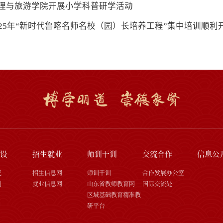
理与旅游学院开展小学科普研学活动
025年“新时代鲁喀名师名校（园）长培养工程”集中培训顺利
设
招生就业
师训干训
交流合作
信息公
究
招生信息网
师训干训
合作发展办公室
刊
就业信息网
山东省教师教育网
国际交流处
区域基础教育精准教
研平台