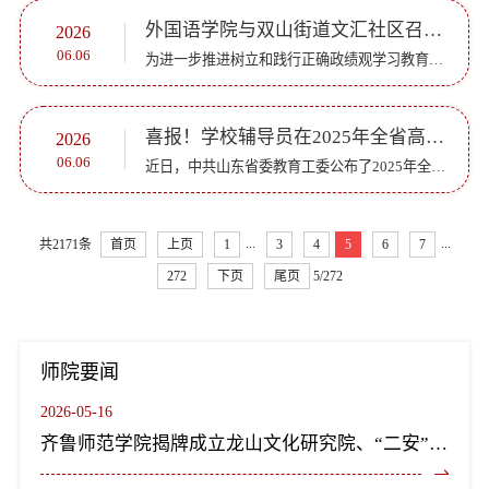
外国语学院与双山街道文汇社区召开共建交流会
2026
06.06
为进一步推进树立和践行正确政绩观学习教育走深走实，深化党建引领下的校地合作，巩固拓展共建成果，推动资源共享、优势互补、双向服务，6月5日，外国语学院与双山街道文汇社区校地共建交流会顺利举行。文汇社区...
喜报！学校辅导员在2025年全省高校辅导员创新项目评选中获佳绩
2026
06.06
近日，中共山东省委教育工委公布了2025年全省高校辅导员工作创新项目评选结果，我校辅导员在本次评选中荣获辅导员工作优秀案例2项。本次活动由中共山东省委教育工委组织，经高校推荐、专家评审、公示等环节，全省...
...
...
共2171条
首页
上页
1
3
4
5
6
7
272
下页
尾页
5/272
师院要闻
2026-05-16
齐鲁师范学院揭牌成立龙山文化研究院、“二安”文化研究院