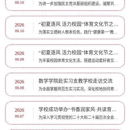
06.10
为进一步加强民主党派基层组织建设，凝聚共识、汇聚力量，6月10日，九三学社齐鲁师范学院支社委员会成立大会在章丘校区第一会议室召开。山东省政协副秘书长、九三学社山东省委专职副主委李宗涛，九三学社省委会组...
“初夏逐风 活力校园”体育文化节之“青春篮不住”毕业杯篮球赛圆满落幕
2026
06.10
为落实立德树人根本任务，践行“健康第一”教育理念，丰富校园文化生活，锤炼学子意志品质、凝聚奋进力量，展现齐师学子朝气蓬勃、昂扬向上的精神风貌，学校“初夏逐风 活力校园”体育文化节系列活动火热开展。作...
“初夏逐风 活力校园"体育文化节之匹克球交流赛圆满举办
2026
06.09
为丰富校园体育文化生活，搭建运动爱好者交流切磋的平台，践行“以赛促学、以赛促练、以赛育人”理念，近日，齐鲁师范学院“初夏逐风 活力校园”体育文化节系列活动之“执拍逐梦，以球会友”匹克球交流赛于6月8日...
数学学院赴实习支教学校走访交流
2026
06.08
为全面掌握师范生实习实况，深化校地协同育人机制，5月19日至6月7日，数学学院领导班子带队，分赴省内多地及新疆麦盖提县实习支教学校，看望慰问实习学生，并围绕教学实践能力提升和支教效果长效化与各校展开深入...
学校成功举办“书香润家风·共读育初心”亲子阅读活动
2026
06.07
为深入学习贯彻党的二十大和二十届历次全会精神，紧扣全民阅读工作要求，立足书香校园与家风建设，丰富我校教职工家庭文化生活，建设书香校园、培育优良家风，校工会、妇委会以线上线下联动形式，举办了 “书香润...