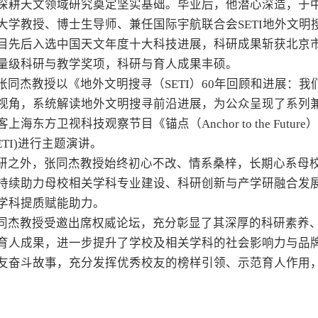
深耕天文领域研究奠定坚实基础。毕业后，他潜心深造，于
大学教授、博士生导师、兼任国际宇航联合会SETI地外文
目先后入选中国天文年度十大科技进展，科研成果斩获北京
量级科研与教学奖项，科研与育人成果丰硕。
张同杰教授以《地外文明搜寻（SETI）60年回顾和进展：
视角，系统解读地外文明搜寻前沿进展，为公众呈现了系列
上海东方卫视科技观察节目《锚点（Anchor to the Fu
ETI)进行主题演讲。
研之外，张同杰教授始终初心不改、情系桑梓，长期心系母
持续助力母校相关学科专业建设、科研创新与产学研融合发
学科提质赋能助力。
同杰教授受邀出席权威论坛，充分彰显了其深厚的科研素养
育人成果，进一步提升了学校及相关学科的社会影响力与品
友奋斗故事，充分发挥优秀校友的榜样引领、示范育人作用