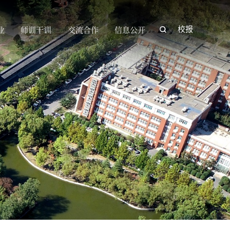
业
师训干训
交流合作
信息公开
校报