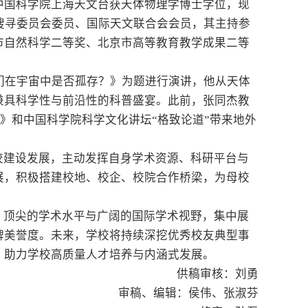
中国科学院上海天文台获天体物理学博士学位，现
明搜寻委员会委员、国际天文联合会会员，其主持参
市自然科学二等奖、北京市高等教育教学成果二等
我们在宇宙中是否孤存？》为题进行演讲，他从天体
兼具科学性与前沿性的科普盛宴。此前，张同杰教
ture）》和中国科学院科学文化讲坛“格致论道”带来地外
校建设发展，主动发挥自身学术资源、科研平台与
展，积极搭建校地、校企、校院合作桥梁，为母校
、顶尖的学术水平与广阔的国际学术视野，集中展
牌美誉度。未来，学校将持续深挖优秀校友典型事
，助力学校高质量人才培养与内涵式发展。
供稿审核：刘勇
审稿、编辑：侯伟、张淑芬