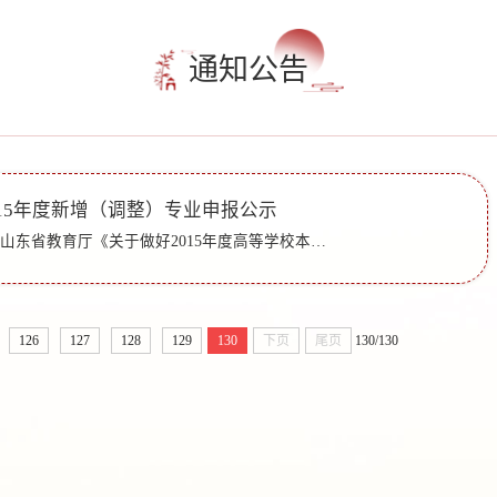
通知公告
15年度新增（调整）专业申报公示
各部门、单位：根据山东省教育厅《关于做好2015年度高等学校本科专业设置工作的通知》（鲁教高字〔2015〕6号）要求，综合考虑我校专业建设与人才培养需求，经过充分研究论证和学校教学指导委员会审议，拟申报新增...
126
127
128
129
130
下页
尾页
130/130