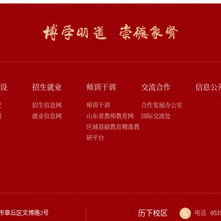
设
招生就业
师训干训
交流合作
信息公
究
招生信息网
师训干训
合作发展办公室
刊
就业信息网
山东省教师教育网
国际交流处
区域基础教育精准教
研平台
历下校区
市章丘区文博路2号
电话
053