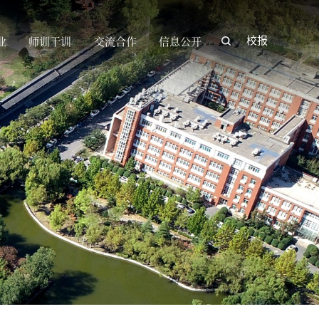
业
师训干训
交流合作
信息公开
校报