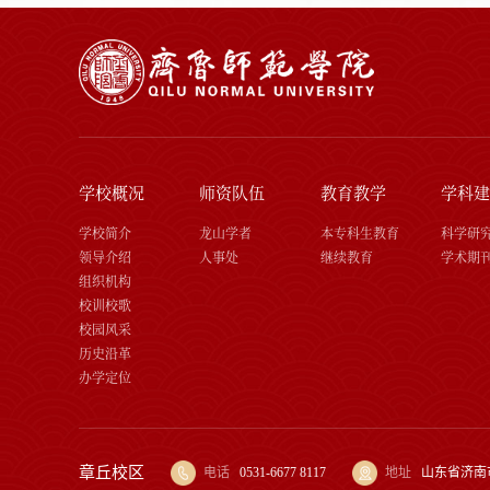
学校概况
师资队伍
教育教学
学科建
学校简介
龙山学者
本专科生教育
科学研
领导介绍
人事处
继续教育
学术期
组织机构
校训校歌
校园风采
历史沿革
办学定位
章丘校区
电话
0531-6677 8117
地址
山东省济南