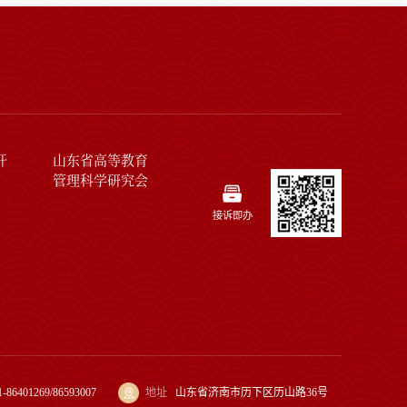
开
山东省高等教育
管理科学研究会
接诉即办
1-86401269/86593007
地址
山东省济南市历下区历山路36号