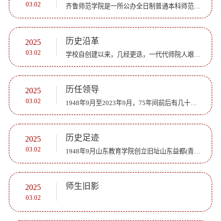
03.02
齐鲁师范学院是一所公办全日制普通本科师范院校。学校前身是创办于1948年的华东大学教育学院:1949年由山东益都(青州市)迁址至山东济南;1960年更名为山东教育学院;2010年改制更名为齐鲁师范学院。2018年顺利通过教...
历史沿革
2025
03.02
学校自创建以来，几经更迭，一代代师院人艰苦创业、自强不息，铸就了优良的办学传统、鲜明的办学特色，各项事业发展走在了全国院校的前列，赢得了较高的社会声誉，为赓续发展奠定了良好基础。世纪之交，置身高等...
历任领导
2025
03.02
1948年9月至2023年9月，75年间前后有几十位同志担任校级领导职务，在事业发展的各个阶段，他们殚精竭虑、鞠躬尽瘁，领导带领全校师生在困境中艰苦创业，在发展中谋求超越，风雨兼程75载，脚印凿凿，心路切切。在...
历史足迹
2025
03.02
1948年9月山东教育学院创立旧址山东益都(青州)南门外一教堂1955-1956学年度第二学期校历表 1978年学校复办请示和批复文件1988年南院实验楼二期工程和五号教工宿舍建设中1991年南院操场清理修建中1993年前南院车库...
师生旧影
2025
03.02