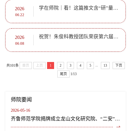
学在师院｜看！这篇推文含“研”量100%！
2026
06.22
祝贺！朱俊科教授团队荣获第六届山东省科技兴农奖一等奖！
2026
06.08
...
共101条
首页
上页
1
2
3
4
5
13
下页
尾页
1/13
师院要闻
2026-05-16
齐鲁师范学院揭牌成立龙山文化研究院、“二安”文化研究院