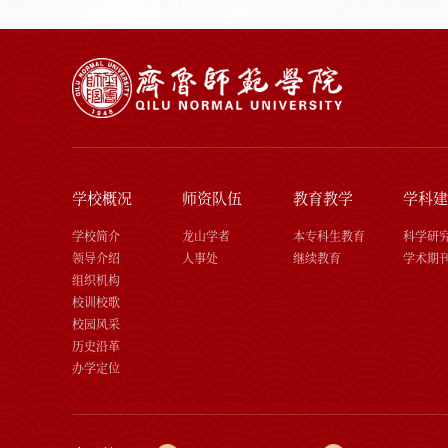
学校概况
师资队伍
教育教学
学科建
学校简介
龙山学者
本专科生教育
科学研
领导介绍
人事处
继续教育
学术期
组织机构
校训校歌
校园风采
历史沿革
办学定位