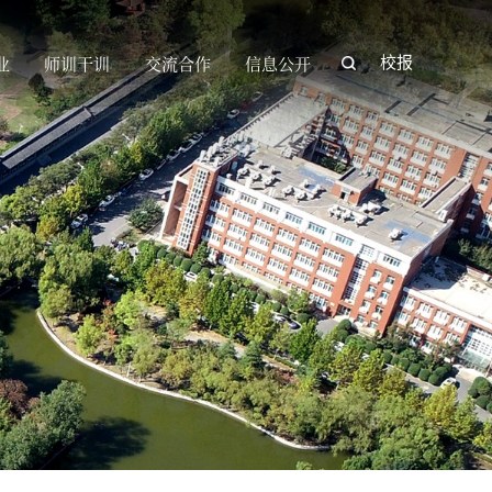
业
师训干训
交流合作
信息公开
校报