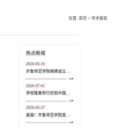
位置:
首页
>
学术报告
热点新闻
2026-05-16
齐鲁师范学院揭牌成立龙山文化研究院、“二安”文化研究院
2026-07-01
学校隆重举行庆祝中国共产党成立105周年“七一”表彰大会暨《长歌尽美》艺术党课
2026-05-27
喜报！齐鲁师范学院首个中外合作办学机构获教育部正式批复设立