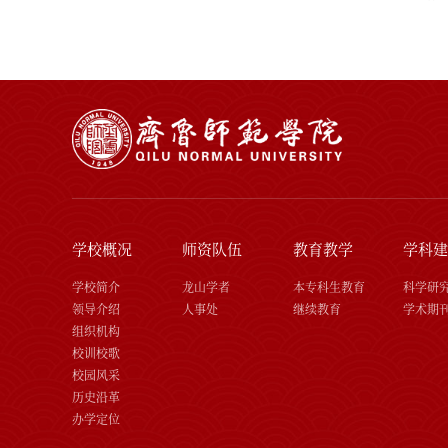
学校概况
师资队伍
教育教学
学科建
学校简介
龙山学者
本专科生教育
科学研
领导介绍
人事处
继续教育
学术期
组织机构
校训校歌
校园风采
历史沿革
办学定位