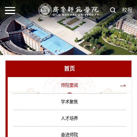
校报
首页
师院要闻
学术聚焦
人才培养
奋进师院