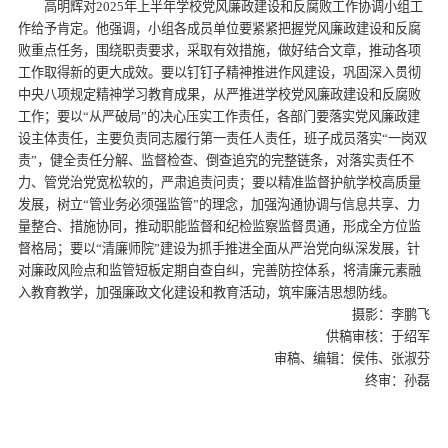
高明辉对2025年上半年学校党风廉政建设和反腐败工作协调小组工
作给予肯定。他强调，小组各成员单位要紧紧把握党风廉政建设和反腐
败重点任务，围绕职责要求，采取有效措施，做好结合文章，推动各项
工作取得新的更大成效。要以钉钉子精神推进作风建设，巩固深入贯彻
中央八项规定精神学习教育成果，从严推进学校党风廉政建设和反腐败
工作；要以“从严破局”的决心压实工作责任，各部门要落实党风廉政建
设主体责任，主要负责同志履行第一责任人责任，班子成员落实“一岗双
责”，健全责任分解、监督检查、倒查追究的完整链条，对落实责任不
力、管党治党宽松软的，严肃追责问责；要以精准监督护航学校高质量
发展，树立“管业务必须强监管”的理念，加强沟通协调与信息共享、力
量整合、措施协同，推动职能监督和纪检监察监督贯通，形成全方位监
督格局；要以“清廉师院”建设为抓手推进全面从严治党向纵深发展，针
对廉政风险点和监管短板定期自查自纠，完善防控体系，将清廉元素融
入教育教学，加强廉政文化建设和教育活动，筑牢廉洁思想防线。
摄影：李鹏飞
供稿审核：于绍军
审稿、编辑：侯伟、张淑芬
终审：孙磊