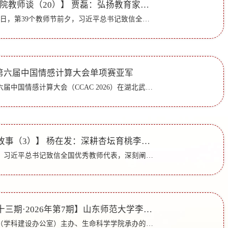
【教育家精神·师院教师谈（20）】 贾磊：弘扬教育家精神，以体育教育赋能学生全面成长
编者按：2023年9月9日，第39个教师节前夕，习近平总书记致信全国优秀教师代表，强调要大力弘扬教育家精神。2024年第40个教师节主题是“大力弘扬教育家精神，加快建设教育强国”。2025年第41个教师节主题是“以教...
获第六届中国情感计算大会单项赛亚军
7月10日至12日，第六届中国情感计算大会（CCAC 2026）在湖北武汉举行。人工智能教育研究院“所以然”团队在赛道七“中英文语境下图像隐喻识别和情感分类评测”中荣获第二名。本届大会由中国中文信息学会情感计算...
【讲述我的育人故事（3）】 杨在发：深耕杏坛育桃李，匠心笃行铸师魂
编者按：2023年9月，习近平总书记致信全国优秀教师代表，深刻阐释中国特有的教育家精神，为新时代教师队伍建设指明前进方向。近期，教育部部署开展“教育家精神万里行”“讲述我的育人故事”等系列活动，推动教...
【百脉论坛第七十三期·2026年第7期】山东师范大学李华教授：鱼类抗感染天然免疫的分子基础
6月24日，由科研处（学科建设办公室）主办、生命科学学院承办的“百脉论坛”第七十三期（2026年第7期）专家报告会在生命科学学院会议室举行。山东师范大学生命科学学院李华教授应邀作题为《鱼类抗感染天然免疫的...