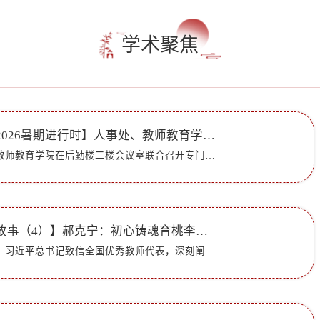
学术聚焦
【奋进师院——2026暑期进行时】人事处、教师教育学院联合召开专门教育建设座谈会
7月22日，人事处、教师教育学院在后勤楼二楼会议室联合召开专门教育建设座谈会。人事处处长刘增军、副处长李华，教师教育学院院长刘丙利、副院长徐明波，以及刘桂荣、王跃鹏等教师参加座谈。座谈会上，刘增军介绍...
【讲述我的育人故事（4）】郝克宁：初心铸魂育桃李，坚守大爱润初心
编者按：2023年9月，习近平总书记致信全国优秀教师代表，深刻阐释中国特有的教育家精神，为新时代教师队伍建设指明前进方向。近期，教育部部署开展“教育家精神万里行”“讲述我的育人故事”等系列活动，推动教育...