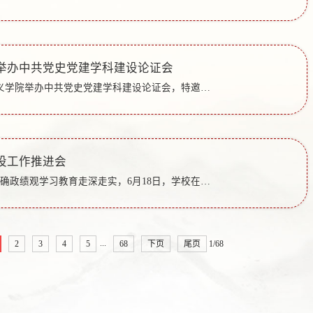
举办中共党史党建学科建设论证会
6月18日，马克思主义学院举办中共党史党建学科建设论证会，特邀国务院学位委员会学科评议组成员、国家社科基金评审专家、北京师范大学中共党史党建研究院院长、博士生导师王炳林教授莅临指导。学院党委书记郭百灵...
设工作推进会
为推进树立和践行正确政绩观学习教育走深走实，6月18日，学校在综合楼A407会议室召开学科建设推进会，围绕教育、材料与化工、生物与医药、电子信息等4个重点学科深度对接地方行业产业发展进行深入研讨。会议由科...
...
2
3
4
5
68
下页
尾页
1/68