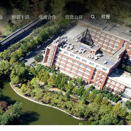
业
师训干训
交流合作
信息公开
校报