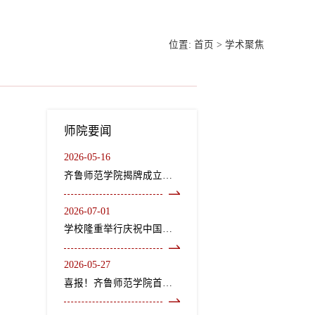
位置:
首页
>
学术聚焦
师院要闻
2026-05-16
齐鲁师范学院揭牌成立龙山文化研究院、“二安”文化研究院
2026-07-01
学校隆重举行庆祝中国共产党成立105周年“七一”表彰大会暨《长歌尽美》艺术党课
2026-05-27
喜报！齐鲁师范学院首个中外合作办学机构获教育部正式批复设立