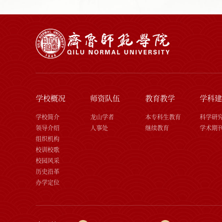
学校概况
师资队伍
教育教学
学科建
学校简介
龙山学者
本专科生教育
科学研
领导介绍
人事处
继续教育
学术期
组织机构
校训校歌
校园风采
历史沿革
办学定位