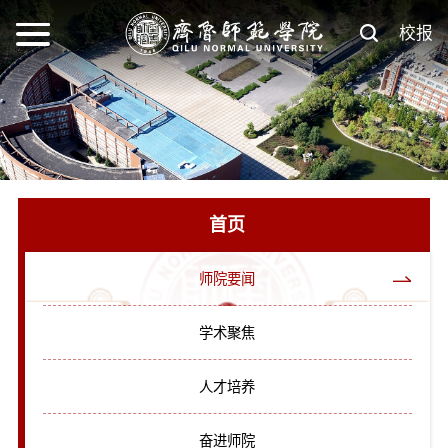
校报
首页
师院要闻
学术聚焦
人才培养
奋进师院