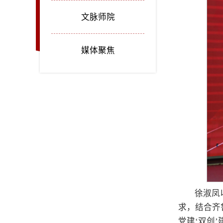
文脉师院
媒体聚焦
徐淑凤
求，结合齐
党建‘双创’