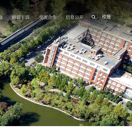
业
师训干训
交流合作
信息公开
校报