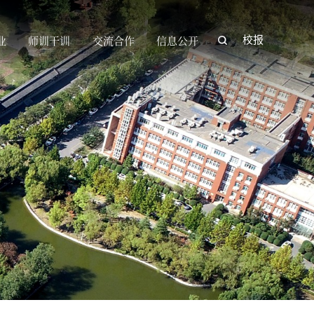
业
师训干训
交流合作
信息公开
校报