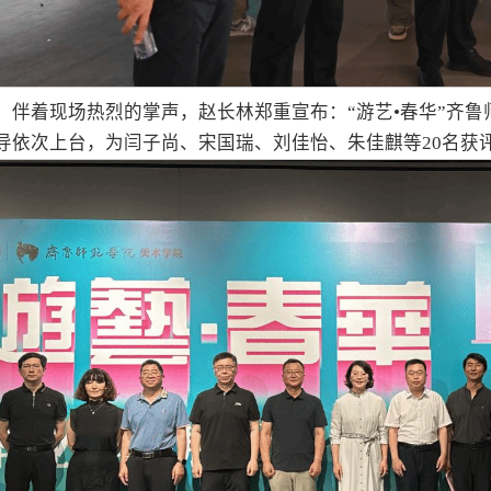
，伴着现场热烈的掌声，赵长林郑重宣布：“游艺•春华”齐鲁
导依次上台，为闫子尚、宋国瑞、刘佳怡、朱佳麒等20名获