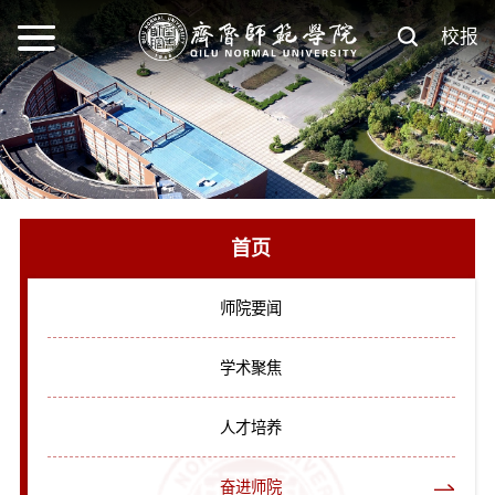
校报
首页
师院要闻
学术聚焦
人才培养
奋进师院