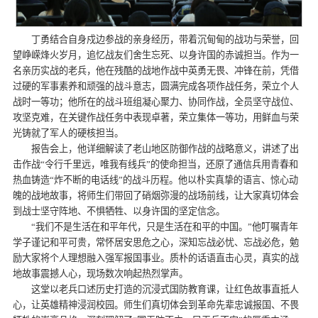
丁勇结合自身戍边参战的亲身经历，带着沉甸甸的战功与荣誉，回
望峥嵘烽火岁月，追忆战友们舍生忘死、以身许国的赤诚担当。作为一
名亲历实战的老兵，他在残酷的战地作战中英勇无畏、冲锋在前，凭借
过硬的军事素养和顽强的战斗意志，圆满完成各项作战任务，荣立个人
战时一等功；他所在的战斗班组凝心聚力、协同作战，全员坚守战位、
攻坚克难，在关键作战任务中表现卓著，荣立集体一等功，用鲜血与荣
光铸就了军人的硬核担当。
报告会上，他详细解读了老山地区防御作战的战略意义，讲述了出
击作战“令行千里远，唯我有线兵”的使命担当，还原了通信兵用青春和
热血铸造“炸不断的电话线”的战斗历程。他以朴实真挚的语言、惊心动
魄的战地故事，将师生们带回了硝烟弥漫的战场前线，让大家真切体会
到战士坚守阵地、不惧牺牲、以身许国的坚定信念。
“我们不是生活在和平年代，只是生活在和平的中国。”他叮嘱青年
学子谨记和平可贵，常怀居安思危之心，深知忘战必忧、忘战必危，勉
励大家将个人理想融入强军报国事业。质朴的话语直击心灵，真实的战
地故事震撼人心，现场数次响起热烈掌声。
这堂以老兵口述历史打造的沉浸式国防教育课，让红色故事直抵人
心，让英雄精神浸润校园。师生们真切体会到革命先辈忠诚报国、不畏