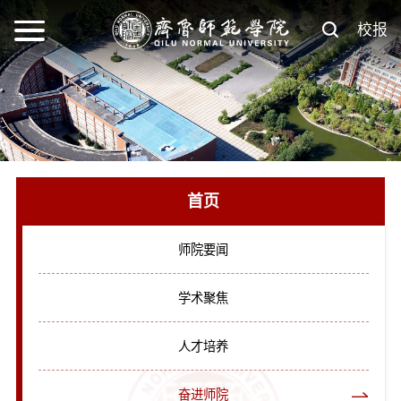
校报
首页
师院要闻
学术聚焦
人才培养
奋进师院