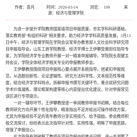
作者：袁月
时间：2026-03-14
浏览：
109
来
源：经济与管理学院
为进一步提升学院教师国家级项目申报质量，夯实学科科研基础，
落实教育部“有组织科研”相关要求，助力经济学学科高质量发展，3月13
日中午，经济与管理学院在学院会议室举办教育部人文社会科学研究项
目申报指导会。山东工商学院教授、经济学博士王伊攀受邀担任指导专
家，为学院经济学专业教师开展一对一精准申报辅导，学院院长周健主
持会议，学院全体经济学相关专业的申报教师参会。
王伊攀教授围绕项目申报核心要点展开系统指导。他紧扣申报规
范，从选题创新性、论证逻辑性、研究方法科学性、文本规范性等维
度，结合经济学学科特点，拆解申报书撰写关键环节，重点就研究问题
学术价值凝练、理论框架构建等核心内容提出优化建议，针对申报常见
误区进行专项提示。
一对一辅导环节，王伊攀教授逐一审阅教师申报书初稿，结合每位
教师研究方向开展个性化指导，精准指出不足并给出可操作修改方案，
尤其为申报经验不足的青年教师分享实用技巧、给予鼓励。参会教师积
极交流探讨，纷纷表示此次指导针对性、实用性强，明晰了申报思路，
增强了申报信心。
此次指导有效破解了教师在项目申报中的难点问题，进一步凝聚了