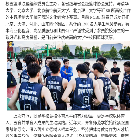
校园篮球联盟组织委员会主办，各省级与省会级篮球协会支持，与清华
大学、北京大学、北京航空航天大学、北京理工大学等近 80 所高校合作
的主客场制大学校园篮球文化综合体赛事。目前 NCBL 联赛已成功开拓
北京、天津、河北、山东四个赛区，共计约1200名大学生球员参赛。赛
事专业化程度、高品质服务和比赛公平严谨性受到了参赛院校师生的一
致好评和高度赞誉，是目前关注度较高的大学生校园篮球赛事。
此次夺冠，既是学校竞技体育水平的有力彰显，更是学校以体育
人、五育并举育人成果的生动实践。近年来，齐鲁师范学院始终紧跟国
家战略导向，深入落实立德树人根本任务，坚持把体育教育作为人才培
养的重要载体，深耕体教融合育人模式，将体育精神、运动素养、健康