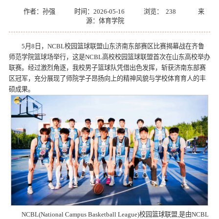
作者：孙强
时间：2026-05-16
浏览：
238
来
源：体育学院
5月8日，NCBL校园篮球联盟山东济南东部赛区比赛揭幕战在齐鲁
师范学院篮球场举行，这是NCBL高校校园篮球联盟首次在山东高校举办
联赛。经过激烈角逐，我校男子篮球队凭借出色发挥，斩获济南东部赛
区冠军，充分展现了师院学子昂扬向上的精神风貌与学校体育育人的丰
硕成果。
NCBL(National Campus Basketball League)校园篮球联盟,是由NCBL