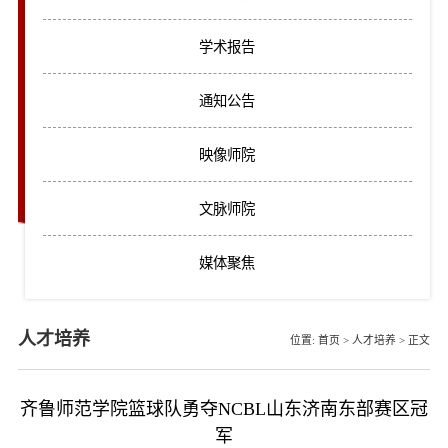
学术报告
通知公告
映像师院
文脉师院
媒体聚焦
人才培养
位置:
首页
>
人才培养
>
正文
齐鲁师范学院篮球队勇夺NCBL山东济南东部赛区冠
军