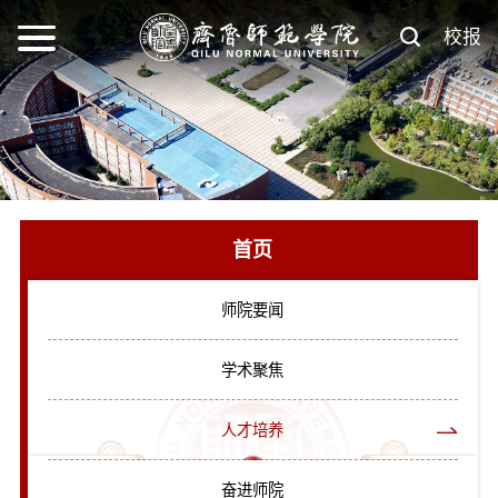
校报
首页
师院要闻
学术聚焦
人才培养
奋进师院