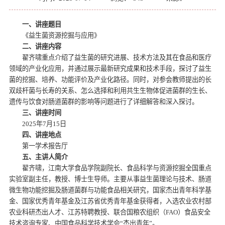
一、讲座题目
《益生菌资源挖掘与应用》
二、讲座内容
翟齐啸重点介绍了益生菌的研究进展、技术方法及其在食品和医疗
领域的产业化应用，并通过展示最新研究成果和技术手段，探讨了益生
菌的挖掘、培养、功能评价及产业化路径。同时，对参会教师提出的长
双歧杆菌与长寿的关系、怎么选择和利用共生生物体促进菌群的生长、
遗传与饮食对肠道菌群的影响等问题进行了详细解答和深入探讨。
三、讲座时间
2025年7月15日
四、讲座地点
第一学术报告厅
五、主讲人简介
翟齐啸，江南大学食品学院副院长、食品科学与资源挖掘全国重点
实验室副主任，教授、博士生导师。主要从事益生菌理论与技术、肠道
微生物功能挖掘及肠道菌群与功能食品相关研究，国家杰出青年科学基
金、国家优秀青年基金及江苏省优秀青年基金获得者，入选农业农村部
农业科研杰出人才、江苏特聘教授、联合国粮农组织（FAO）食品安全
技术咨询专家、中国食品科学技术学会“杰出青年”。