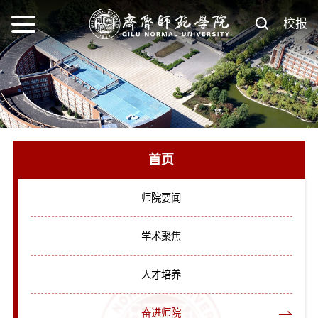
校报
首页
师院要闻
学术聚焦
人才培养
奋进师院