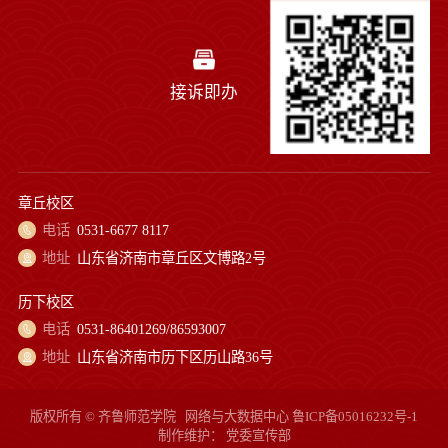
接诉即办
章丘校区
电话
0531-6677 8117
地址
山东省济南市章丘区文博路2号
历下校区
电话
0531-86401269/86593007
地址
山东省济南市历下区历山路36号
版权所有 © 齐鲁师范学院
网络与大数据中心
鲁ICP备05016232号-1
制作维护：
党委宣传部