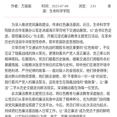
作者：万丽丽
时间：2025-07-09
浏览：
233
来
源：生命科学学院
为深入推进党风廉政建设，传承红色廉洁基因，近日，生命科学学
院联合合作发展办公室走进威海贝草夼地下交通站展馆，以“追寻红色足
迹，感悟廉洁初心”为主题，开展沉浸式廉洁教育主题党日活动，在革命
历史的浸润中淬炼党性修养，筑牢拒腐防变思想防线。
贝草夼地下交通站作为抗战时期胶东地区重要的“红色枢纽”，不仅
见证了隐蔽战线的烽火荣光，更镌刻着共产党人清正廉洁、克己奉公的
精神密码。在展馆内，党员们循着历史脉络，细看交通员们用粗布衣衫
裹藏情报、以粗粮淡饭坚守岗位的实物与史料，聆听他们在艰苦环境中
拒绝利诱、严守纪律的故事——面对敌人的金钱收买，他们铁骨铮铮；
面对群众的物资馈赠，他们婉言谢绝，用“不拿群众一针一线”的自觉，
践行着共产党人的廉洁誓言。这些发生在隐蔽战线的“微故事”，让“廉
洁”二字从历史文献走向鲜活现实，深深触动着在场每一位党员。
此次廉洁教育主题党日活动，将红色教育与廉洁教育深度融合，既
让党员们从革命先辈的廉洁风骨中汲取了精神养分，也为跨部门协同推
进党风廉政建设搭建了交流平台。今后，党员们将以此次活动为起点，
持续把红色廉洁基因融入日常工作，让“清正廉洁”成为党员干部的鲜明
底色，以实际行动践行“为民、务实、清廉”的铮铮誓言。