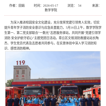
作者：田娟
时间：2026-05-17
浏览：
54
来源：
数学学院
为深入推进校园安全文化建设，充分发挥党建引领育人实效，切实
提升青年学子消防安全意识与应急处置能力，5月16日上午，数学学院学
生第一、第二党支部联合“一数光”志愿服务驿站，共同开展“党建引领学
消防 安全护航守初心”主题党团日活动。章丘区文祖消防救援站站长陶
杰、学生党员代表及志愿者共同参与，在实景体验中深入学习消防知
识、感悟消防精神。