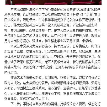
本次活动依托生命科学学院与鲁南制药集团共建“大思政课”实践基
地落地实施。活动特邀临沂市委党校鲁南制药集团分校“红色沂蒙”宣讲
团进校宣讲。活动伊始，生命科学学院党委书记张海龙作开场讲话。他
指出，伟大建党精神是中国共产党人的精神之源，沂蒙精神与延安精
神、井冈山精神、西柏坡精神一样，是党和国家宝贵的精神财富。希望
全院师生以此次艺术党课为契机，从红色精神中汲取奋进力量，教师立
足育人岗位守初心、强担当，学生锚定学业科研勇拼搏、求卓越。
本次艺术党课分为党群心连心、拥军勇支前、日月换新天、时代谱
新篇四个篇章，以情景演绎、沉浸式展演的创新形式，层层递进、生动
立体地再现了沂蒙老区军民同心、共克时艰、开拓奋进的峥嵘岁月。深
情讲述了沂蒙红嫂无私奉献、老区人民艰苦奋斗、新时代楷模实业报国
的感人故事，深刻诠释了“水乳交融、生死与共”的沂蒙精神丰富内涵与
时代价值。
整场艺术党课形式新颖、氛围感强、感染力浓厚，取得了良好的思
政育人成效。与会教师纷纷表示，将以沂蒙精神淬炼师德师风、涵养育
人初心，牢固树立正确政绩观，潜心治学、立德树人。在场学子深受感
召，表示将传承红色基因、精进专业本领，把青春理想融入学业成长与
强国建设、民族复兴的伟大事业。
下一步，学院将以此次活动为契机，持续深挖育人资源，常态化打