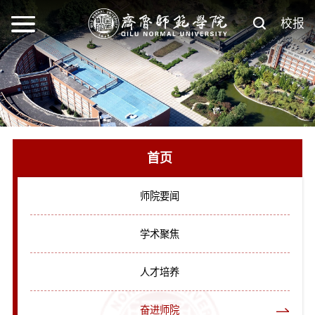
校报
首页
师院要闻
学术聚焦
人才培养
奋进师院