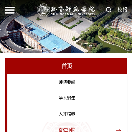
校报
首页
师院要闻
学术聚焦
人才培养
奋进师院