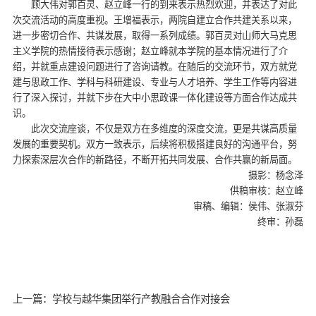
顾大伟对郭百灵、赵立峰一行的到来表示热烈欢迎，并表达了对此
次交流活动的高度重视。王增福表示，两院自建立合作共建关系以来，
进一步密切合作、共谋发展，取得一系列成绩。郭百灵对山师大马克思
主义学院的热情接待表示感谢；赵立峰就本学院的基本情况进行了介
绍，并就重点建设问题进行了咨询请教。在随后的交流环节，双方就党
建与思政工作、学科与科研建设、专业与人才培养、学生工作等内容进
行了深入探讨，并就下步在大中小思政课一体化建设等方面合作达成共
识。
此次交流座谈，不仅是双方在多维度的深度交流，更是共谋高质量
发展的重要契机。双方一致表示，后续将积极搭建良好的沟通平台，努
力探索深层次合作的新路径，不断开拓共同发展、合作共赢的新局面。
摄影：杨念泽
供稿审核：赵立峰
审稿、编辑：侯伟、张淑芬
终审：孙磊
上一篇：学校与越华集团举行产教融合合作对接会