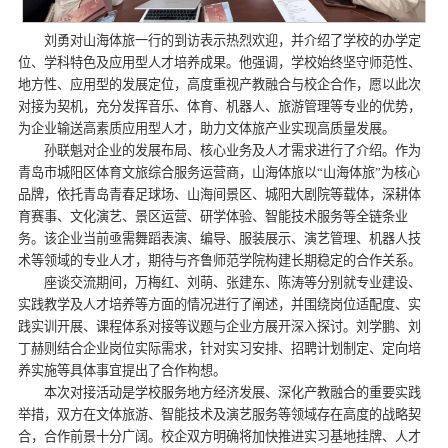
刘勇对山海体旅一行的到访表示热烈欢迎，并介绍了学校的办学定
位、学科特色及应用型人才培养成果。他强调，学校始终坚守师范性、
地方性、应用型的发展定位，高度重视产教融合与校企合作，愿以此次
对接为契机，充分发挥音乐、体育、机器人、旅游管理等专业的优势，
为企业输送高素质应用型人才，助力文体旅产业实现高质量发展。
孙联魁对企业的发展布局、核心业务及人才需求进行了介绍。作为
青岛市城阳区体育文旅综合服务运营商，山海体旅以“山海体旅”为核心
品牌，依托青岛青春足球场、山海间景区、城阳大剧院等载体，深耕体
育赛事、文化演艺、景区运营、研学体验、智能技术服务等全链条业
务。该企业当前亟需舞蹈表演、编导、服装展示、演艺管理、机器人技
术等领域的专业人才，期待与齐鲁师范学院构建长期稳定的合作关系。
座谈交流期间，万梅红、刘萌、张建东、陈涛等分别就专业建设、
实践教学及人才培养等方面的情况进行了阐述，并围绕岗位适配度、实
践实训开展、课程体系对接等议题与企业方展开深入探讨。刘学鹏、刘
丁赫则结合企业岗位实际需求，针对实习安排、招聘计划制定、定向培
养实施等具体事宜提出了合作构想。
本次对接活动是学校服务地方经济发展、深化产教融合的重要实践
举措，双方在文体旅游、智能技术及演艺服务等领域存在高度的战略契
合，合作前景十分广阔。校企双方明确将加快推进实习基地挂牌、人才