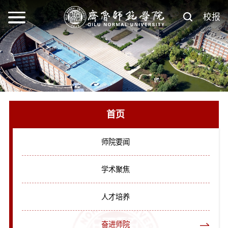
校报
首页
师院要闻
学术聚焦
人才培养
奋进师院