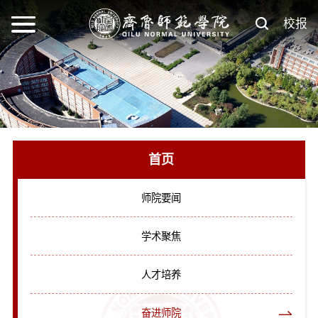
校报
首页
师院要闻
学术聚焦
人才培养
奋进师院