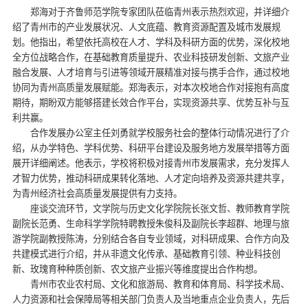
郑海对于齐鲁师范学院专家团队莅临青州表示热烈欢迎，并详细介
绍了青州市的产业发展状况、人文底蕴、教育资源配置及城市发展规
划。他指出，希望依托高校在人才、学科及科研方面的优势，深化校地
全方位战略合作，在基础教育质量提升、农业科技研发创新、文旅产业
融合发展、人才培育与引进等领域开展精准对接与携手合作，通过校地
协同为青州高质量发展赋能。郑海表示，对本次校地合作对接抱有高度
期待，期盼双方能够搭建长效合作平台，实现资源共享、优势互补与互
利共赢。
合作发展办公室主任刘勇就学校服务社会的整体行动情况进行了介
绍，从办学特色、学科优势、科研平台建设及服务地方发展举措等方面
展开详细阐述。他表示，学校将积极对接青州市发展需求，充分发挥人
才智力优势，推动科研成果转化落地、人才定向培养及资源共建共享，
为青州经济社会高质量发展提供有力支持。
座谈交流环节，文学院与历史文化学院院长张文哲、教师教育学院
副院长范勇、生命科学学院特聘教授朱俊科及副院长李超群、地理与旅
游学院副教授陈涛，分别结合各自专业领域，对科研成果、合作方向及
共建模式进行介绍，并从非遗文化传承、基础教育引领、种业科技创
新、玫瑰育种种质创新、农文旅产业振兴等维度提出合作构想。
青州市农业农村局、文化和旅游局、教育和体育局、科学技术局、
人力资源和社会保障局等相关部门负责人及当地重点企业负责人，先后