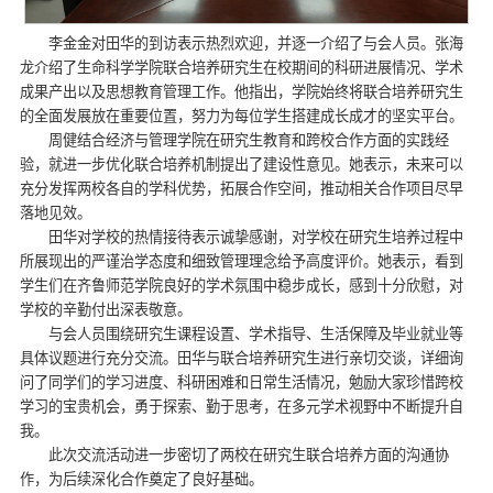
李金金对田华的到访表示热烈欢迎，并逐一介绍了与会人员。张海
龙介绍了生命科学学院联合培养研究生在校期间的科研进展情况、学术
成果产出以及思想教育管理工作。他指出，学院始终将联合培养研究生
的全面发展放在重要位置，努力为每位学生搭建成长成才的坚实平台。
周健结合经济与管理学院在研究生教育和跨校合作方面的实践经
验，就进一步优化联合培养机制提出了建设性意见。她表示，未来可以
充分发挥两校各自的学科优势，拓展合作空间，推动相关合作项目尽早
落地见效。
田华对学校的热情接待表示诚挚感谢，对学校在研究生培养过程中
所展现出的严谨治学态度和细致管理理念给予高度评价。她表示，看到
学生们在齐鲁师范学院良好的学术氛围中稳步成长，感到十分欣慰，对
学校的辛勤付出深表敬意。
与会人员围绕研究生课程设置、学术指导、生活保障及毕业就业等
具体议题进行充分交流。田华与联合培养研究生进行亲切交谈，详细询
问了同学们的学习进度、科研困难和日常生活情况，勉励大家珍惜跨校
学习的宝贵机会，勇于探索、勤于思考，在多元学术视野中不断提升自
我。
此次交流活动进一步密切了两校在研究生联合培养方面的沟通协
作，为后续深化合作奠定了良好基础。