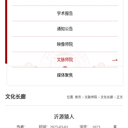
学术报告
通知公告
映像师院
文脉师院
媒体聚焦
文化长廊
位置:
首页
>
文脉师院
>
文化长廊
>
正文
沂源猿人
作者：
时间：2025-03-01
浏览：
1023
来