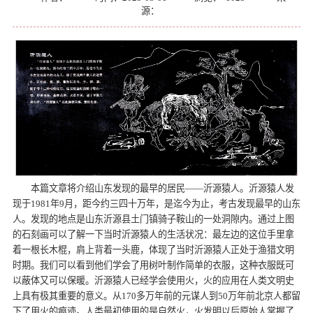
源：
本篇文章将介绍山东发现的最早的居民――沂源猿人。沂源猿人发
现于1981年9月，距今约三四十万年，是迄今为止，考古发现最早的山东
人。发现的地点是山东沂源县土门镇骑子鞍山的一处洞隙内。通过上图
的石刻画可以了解一下当时沂源猿人的生活状况：最左边的这位手里拿
着一根长木棍，肩上背着一头鹿，体现了当时沂源猿人正处于渔猎文明
时期。我们可以看到他们学会了用树叶制作简单的衣服，这种衣服既可
以蔽体又可以保暖。沂源猿人已经学会使用火，火的应用在人类文明史
上具有极其重要的意义。从170多万年前的元谋人到50万年前北京人都留
下了用火的痕迹。人类最初使用的是自然火，火发明以后原始人掌握了