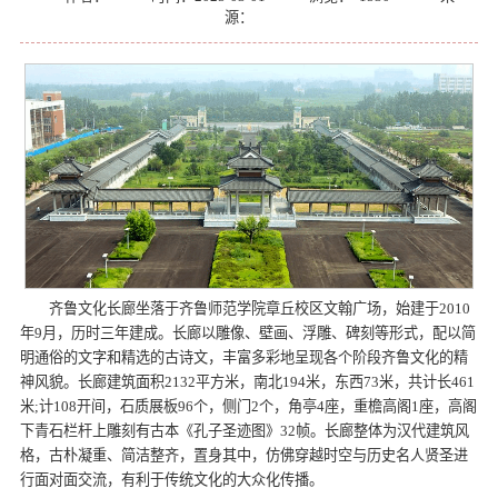
源：
齐鲁文化长廊坐落于齐鲁师范学院章丘校区文翰广场，始建于2010
年9月，历时三年建成。长廊以雕像、壁画、浮雕、碑刻等形式，配以简
明通俗的文字和精选的古诗文，丰富多彩地呈现各个阶段齐鲁文化的精
神风貌。长廊建筑面积2132平方米，南北194米，东西73米，共计长461
米;计108开间，石质展板96个，侧门2个，角亭4座，重檐高阁1座，高阁
下青石栏杆上雕刻有古本《孔子圣迹图》32帧。长廊整体为汉代建筑风
格，古朴凝重、简洁整齐，置身其中，仿佛穿越时空与历史名人贤圣进
行面对面交流，有利于传统文化的大众化传播。