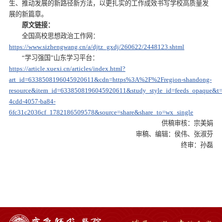
生、推动发展的新路径新方法，以更扎实的工作成效书写学校高质量发
展的新篇章。
原文链接：
全国高校思想政治工作网：
https://www.sizhengwang.cn/a/djtz_gxdj/260622/2448123.shtml
“学习强国”山东学习平台：
https://article.xuexi.cn/articles/index.html?
art_id=6338508196045920611&cdn=https%3A%2F%2Fregion-shandong-
resource&item_id=6338508196045920611&study_style_id=feeds_opaque&t
4cdd-4057-ba84-
6fc31c2036cf_1782186509578&source=share&share_to=wx_single
供稿审核：宗美娟
审稿、编辑：侯伟、张淑芬
终审：孙磊