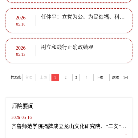
任仲平：立党为公、为民造福、科学决策、真抓实干
2026
05.18
树立和践行正确政绩观
2026
05.13
共25条
首页
上页
1
2
3
4
下页
尾页
1/4
师院要闻
2026-05-16
齐鲁师范学院揭牌成立龙山文化研究院、“二安”文化研究院