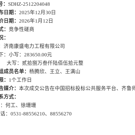
号：
SDHZ-2512204048
布日期：
2025年
12
月
30
日
价日期：
202
6
年
1
月
1
2
日
式：
竞争性磋商
况：
：济南康盛
电力工程有限公司
下：
小写：
283650.00元
大写：贰拾捌万叁仟陆佰伍拾元整
组成员名单：
杨腾欣、
王立
、
王满山
限：
1个工作日
告媒介：
本次成交公告在
中国招标投标公共服务平台、齐鲁
系方式：
人：何工、徐珊珊
电话：
0531-88556210、88556270