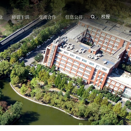
业
师训干训
交流合作
信息公开
校报