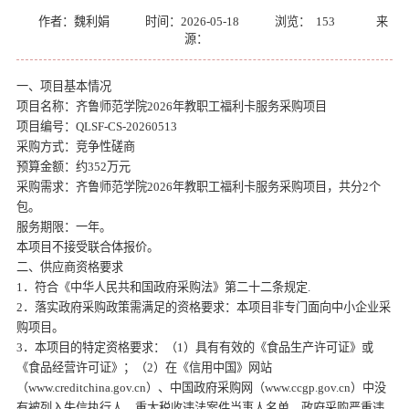
作者：魏利娟
时间：2026-05-18
浏览：
153
来
源：
一、项目基本情况
项目名称：齐鲁师范学院
2026年教职工福利卡服务采购项目
项目编号：
QLSF-CS-2026051
3
采购方式：竞争性磋商
预算金额：约
352万元
采购需求：齐鲁师范学院
2026年教职工福利卡服务采购项目，共分2个
包。
服务期限：一年。
本项目不接受联合体报价。
二、供应商资格要求
1
．
符合《中华人民共和国政府采购法》第二十二条规定
.
2．落实政府采购政策需满足的资格要求：本项目非专门面向中小企业采
购项目。
3．本项目的特定资格要求：（1）具有有效的《食品生产许可证》或
《食品经营许可证》；（2）在《信用中国》网站
（www.creditchina.gov.cn）、中国政府采购网（www.ccgp.gov.cn）中没
有被列入失信执行人，重大税收违法案件当事人名单、政府采购严重违