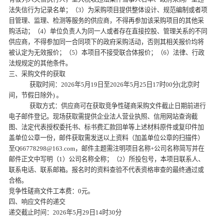
法失信行为记录名单；（3）为采购项目提供整体设计、规范编制或者项
目管理、监理、检测等服务的供应商，不得再参加该采购项目的其他采
购活动；（4）单位负责人为同一人或者存在直接控股、管理关系的不同
供应商，不得参加同一合同项下的政府采购活动，否则其相关报价均将
被认定为无效报价；（5）本项目不接受联合体报价；（6）法律、行政
法规规定的其他条件。
三、采购文件的获取
获取时间：
2026年
5
月
19
日至
2026年
5
月
25
日
17
时
00分(北京时
间，节假日除外) 。
获取方式：供应商可在获取竞争性磋商采购文件截止日期前进行
电子邮件登记。现场获取需提供企业法人营业执照、信用网站查询截
图、法定代表授权委托书、标书费汇款回单等上述材料原件或复印件加
盖单位公章一份，
邮件获取需发送以上资料（加盖单位公章的扫描件）
至
Q66778298@163.com
，邮件主题需注明项目名称
+公司名称简写并在
邮件正文中写明（1）公司名称全称；（2）所投包号，本项目联系人、
联系电话、联系邮箱。报名时的资料查验不代表资格审查的最终通过或
合格。
竞争性磋商文件工本费：
0元。
四、响应文件的递交
递交截止时间：
2026年
5
月
29
日
14时
3
0分