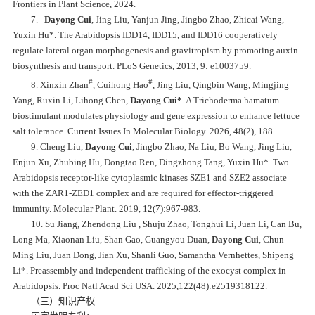
Frontiers in Plant Science, 2024.
7.
Dayong Cui
, Jing Liu, Yanjun Jing, Jingbo Zhao, Zhicai Wang,
Yuxin Hu*
.
T
he
Arabidopsis
IDD14, IDD15, and IDD16 cooperatively
regulate lateral organ morphogenesis and gravitropism by promoting auxin
biosynthesis and transport.
PLoS Genetics, 2013, 9: e1003759.
#
#
8. Xinxin Zhan
, Cuihong Hao
, Jing Liu, Qingbin Wang, Mingjing
Yang, Ruxin Li, Lihong Chen,
Dayong Cui*
.
A
Trichoderma hamatum
biostimulant modulates physiology and gene expression to enhance lettuce
salt tolerance.
Current Issues In Molecular Biology. 2026, 48(2), 188.
9. Cheng Liu,
Dayong Cui
, Jingbo Zhao, Na Liu, Bo Wang, Jing Liu,
Enjun Xu, Zhubing Hu, Dongtao Ren, Dingzhong Tang, Yuxin Hu*. Two
Arabidopsis
receptor-like cytoplasmic kinases SZE1 and SZE2 associate
with the ZAR1-ZED1 complex and are required for effector-triggered
immunity.
Molecular Plant. 2019, 12(7):967-983.
10. Su Jiang, Zhendong Liu , Shuju Zhao, Tonghui Li, Juan Li, Can Bu,
Long Ma, Xiaonan Liu, Shan Gao, Guangyou Duan,
Dayong Cui
, Chun-
Ming Liu, Juan Dong, Jian Xu, Shanli Guo, Samantha Vernhettes, Shipeng
Li*.
Preassembly and independent trafficking of the exocyst complex in
Arabidopsis.
Proc Natl Acad Sci USA. 2025,122(48):e2519318122.
（三）知识产权