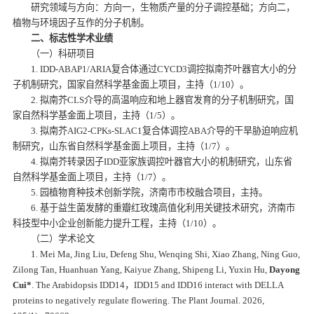
研究领域与方向：方向一，生物质产量的分子调控基础；方向二，
植物与环境因子互作的分子机制。
二、标志性学术业绩
（一）科研项目
1. IDD-ABAP1/ARIA复合体通过CYCD3调控拟南芥叶器官大小的分
子机制研究，国家自然科学基金面上项目，主持
（1/10）。
2. 拟南芥CLS介导的高温响应和地上器官发育的分子机制研究，国
家自然科学基金面上项目，主持
（1/5）。
3. 拟南芥AIG2-CPKs-SLAC1复合体调控ABA介导的干旱胁迫响应机
制研究，山东省自然科学基金面上项目，主持（1/7）。
4. 拟南芥转录因子IDD亚家族调控叶器官大小的机制研究，山东省
自然科学基金面上项目，主持
（1/7）。
5. 园植物育种技术创新学院，济南市市校融合项目，主持。
6. 基于益生菌发酵的重瓣红玫瑰高值化利用关键技术研究，济南市
科技型中小企业创新能力提升工程，主持（1/10）。
（二）学术论文
1. Mei Ma, Jing Liu, Defeng Shu, Wenqing Shi, Xiao Zhang, Ning Guo,
Zilong Tan, Huanhuan Yang, Kaiyue Zhang, Shipeng Li, Yuxin Hu,
Dayong
Cui*
. The Arabidopsis IDD14，IDD15 and IDD16 interact with DELLA
proteins to negatively regulate flowering. The Plant Journal. 2026,