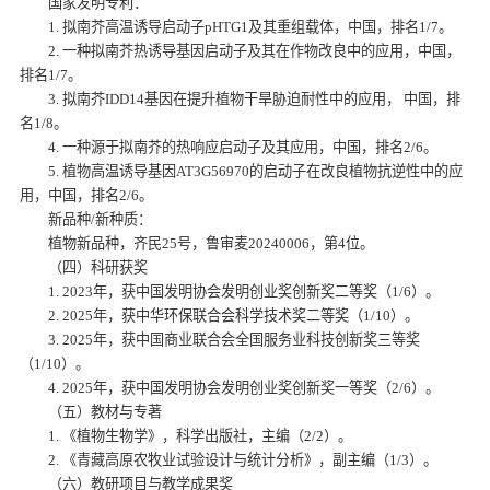
国家发明专利：
1. 拟南芥高温诱导启动子pHTG1及其重组载体，
中国，
排名1/7。
2. 一种拟南芥热诱导基因启动子及其在作物改良中的应用，
中国，
排名1/7。
3. 拟南芥IDD14基因在提升植物干旱胁迫耐性中的应用，
中国，
排
名1/8。
4. 一种源于拟南芥的热响应启动子及其应用，
中国，排名2/6。
5. 植物高温诱导基因AT3G56970的启动子在改良植物抗逆性中的应
用，中国，
排名2/6。
新品种/新种质：
植物新品种，齐民25号，鲁审麦20240006，第4位
。
（四）科研获奖
1. 2023年，
获
中国发明协会发明创业奖创新奖二等奖（1/6）。
2. 2025年，
获中华环保联合会科学技术奖二等奖（1/10）。
3. 2025年，
获中国商业联合会全国服务业科技创新奖三等奖
（1/10）。
4. 2025年，
获中国发明协会发明创业奖创新奖一等奖（2/6）。
（五）教材与专著
1. 《植物生物学》，科学出版社，主编
（2/2）。
2. 《青藏高原农牧业试验设计与统计分析》，副主编（1/3）。
（六）教研项目与教学成果奖