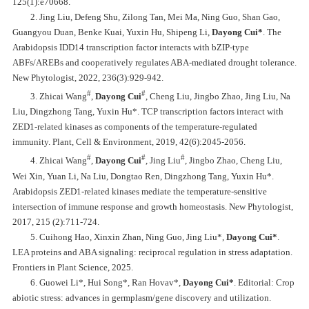
125(1):e70668.
2. Jing Liu, Defeng Shu, Zilong Tan, Mei Ma, Ning Guo, Shan Gao,
Guangyou Duan, Benke Kuai, Yuxin Hu, Shipeng Li,
Dayong Cui*
.
The
Arabidopsis IDD14 transcription factor interacts with bZIP-type
ABFs/AREBs and cooperatively regulates ABA-mediated drought tolerance.
New Phytologist, 2022, 236(3):929-942.
#
#
3. Zhicai Wang
,
Dayong Cui
, Cheng Liu, Jingbo Zhao, Jing Liu, Na
Liu, Dingzhong Tang, Yuxin Hu*.
TCP transcription factors interact with
ZED1-related kinases as components of the temperature-regulated
immunity.
Plant, Cell & Environment, 2019, 42(6):2045-2056.
#
#
#
4. Zhicai Wang
,
Dayong Cui
, Jing Liu
, Jingbo Zhao, Cheng Liu,
Wei Xin, Yuan Li, Na Liu, Dongtao Ren, Dingzhong Tang, Yuxin Hu*.
Arabidopsis
ZED1-related kinases mediate the temperature-sensitive
intersection of immune response and growth homeostasis. New Phytologist,
2017, 215 (2):711-724.
5. Cuihong Hao, Xinxin Zhan, Ning Guo, Jing Liu*
,
Dayong Cui
*
.
LEA proteins and ABA signaling: reciprocal regulation in stress adaptation.
Frontiers in Plant Science, 2025.
6. Guowei Li*, Hui Song*, Ran Hovav*,
Dayong Cui*
.
Editorial:
Crop
abiotic stress: advances in germplasm/gene discovery and utilization.